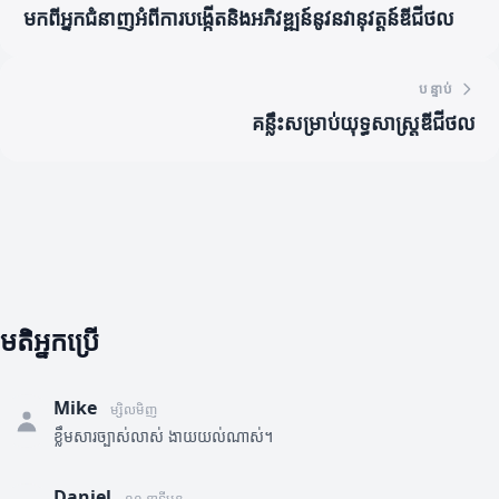
មកពីអ្នកជំនាញអំពីការបង្កើតនិងអភិវឌ្ឍន៍នូវនវានុវត្តន៍ឌីជីថល
បន្ទាប់
គន្លឹះសម្រាប់យុទ្ធសាស្ត្រឌីជីថល
មតិអ្នកប្រើ
Mike
ម្សិលមិញ
ខ្លឹមសារច្បាស់លាស់ ងាយយល់ណាស់។
Daniel
១០ នាទីមុន