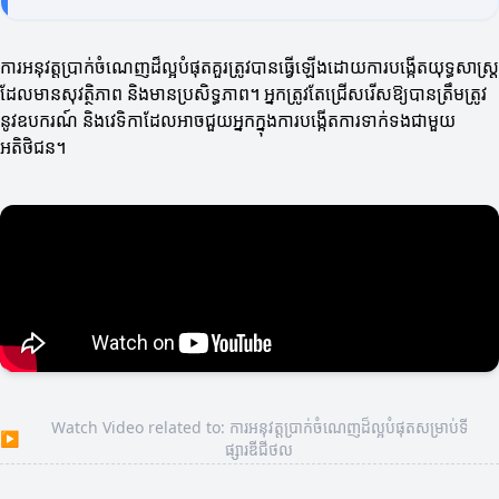
ការអនុវត្តប្រាក់ចំណេញដ៏ល្អបំផុតគួរត្រូវបានធ្វើឡើងដោយការបង្កើតយុទ្ធសាស្ត្រ
ដែលមានសុវត្ថិភាព និងមានប្រសិទ្ធភាព។ អ្នកត្រូវតែជ្រើសរើសឱ្យបានត្រឹមត្រូវ
នូវឧបករណ៍ និងវេទិកាដែលអាចជួយអ្នកក្នុងការបង្កើតការទាក់ទងជាមួយ
អតិថិជន។
Watch Video related to: ការអនុវត្តប្រាក់ចំណេញដ៏ល្អបំផុតសម្រាប់ទី
▶
ផ្សារឌីជីថល