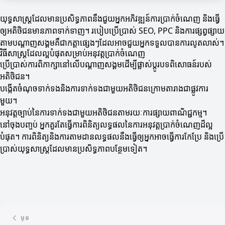
យុទ្ធសាស្ត្រដែលមានប្រសិទ្ធភាពនឹងជួយអ្នកអភិវឌ្ឍន៍ការប្រាក់ចំណេញ និងធ្វើ
ឲ្យអតិថិជនមានភាពទាក់ទាញ។ របៀបប្រើប្រាស់ SEO, PPC និងការផ្សព្វផ្សាយ
តាមបណ្តាញសង្គមគឺជាកត្តាផ្សេងៗដែលអាចជួយអ្នកទទួលបានការលូតលាស់។
វិធីសាស្ត្រដែលល្អបំផុតសម្រាប់អនុវត្តប្រាក់ចំណេញ
ប្រើប្រាស់ការពិភាក្សានៅលើបណ្តាញសង្គមដើម្បីផ្លាស់ប្តូរបទពិសោធន៍របស់
អតិថិជន។
បង្កើតចំណុចទាក់ទងនិងការទាក់ទងជាមួយអតិថិជនក្រោមតារាងជាផ្លូវការ
មួយ។
អនុវត្តច្បាប់នៃការទាក់ទងជាមួយអតិថិជនតាមរយៈការផ្សាយពាណិជ្ជកម្ម។
នៅចុងបញ្ចប់ អ្នកគួរតែធ្វើការពិនិត្យលទ្ធផលនៃការអនុវត្តប្រាក់ចំណេញដ៏ល្អ
បំផុត។ ការពិនិត្យនិងការតាមដានលទ្ធផលនឹងធ្វើឲ្យអ្នកអាចធ្វើការកែប្រែ និងប្រើ
ប្រាស់យុទ្ធសាស្ត្រដែលមានប្រសិទ្ធភាពបន្ថែមទៀត។
មុន