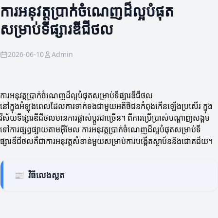
ការអនុវត្តប្រាក់ចំណេញដ៏ល្អបំផុត
សម្រាប់ទីផ្សារឌីជីថល
2026-06-10
Admin
ការអនុវត្តប្រាក់ចំណេញដ៏ល្អបំផុតសម្រាប់ទីផ្សារឌីជីថល
នៅក្នុងអំឡុងពេលដែលការទាក់ទងជាមួយអតិថិជនកំពុងកើនឡើងប្រសើរ ក្នុង
វិស័យទីផ្សារឌីជីថលមានការផ្លាស់ប្តូរជាច្រើន។ ពីការប្រើប្រាស់បណ្តាញសង្គម
ទៅការផ្សព្វផ្សាយតាមអ៊ីមែល ការអនុវត្តប្រាក់ចំណេញដ៏ល្អបំផុតសម្រាប់ទី
ផ្សារឌីជីថលគឺជាការអនុវត្តសំខាន់មួយសម្រាប់ការបង្កើតស្ថាប័ននិងជោគជ័យ។
📰
វិធីលេងស្លត