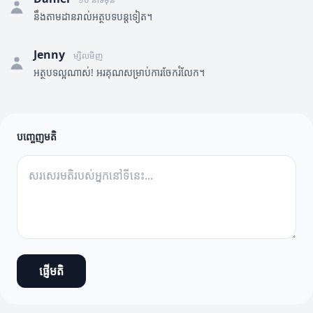
នឹងតាមដានរាល់អត្ថបទបន្តទៀត។
Jenny
ម្សិលមិញ
អត្ថបទល្អណាស់! អរគុណសម្រាប់ការចែករំលែក។
បញ្ចេញមតិ
ផ្ញើមតិ