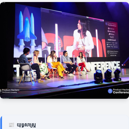
📰
យុទ្ធសាស្ត្រ