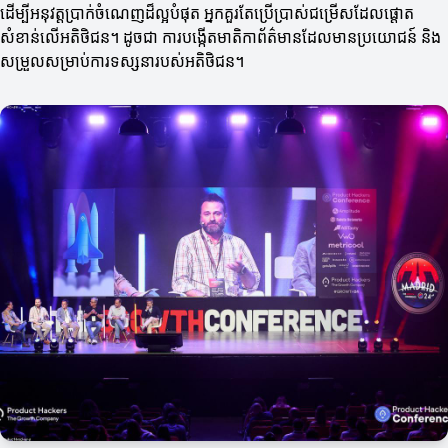
ដើម្បីអនុវត្តប្រាក់ចំណេញដ៏ល្អបំផុត អ្នកគួរតែប្រើប្រាស់ជម្រើសដែលផ្តោត
សំខាន់លើអតិថិជន។ ដូចជា ការបង្កើតមាតិកាព័ត៌មានដែលមានប្រយោជន៍ និង
សម្រួលសម្រាប់ការទស្សនារបស់អតិថិជន។