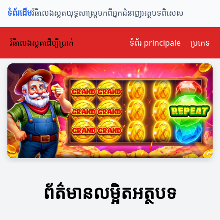
ទំព័រដើម
វិធីលេងស្លត
យុទ្ធសាស្ត្រ
មកពីអ្នកជំនាញ
អត្ថបទពិសេស
វិធីលេងស្លតដើម្បីប្រាក់
ទំព័រ principale
ប្រភេទ
ព័ត៌មានលម្អិតអត្ថបទ