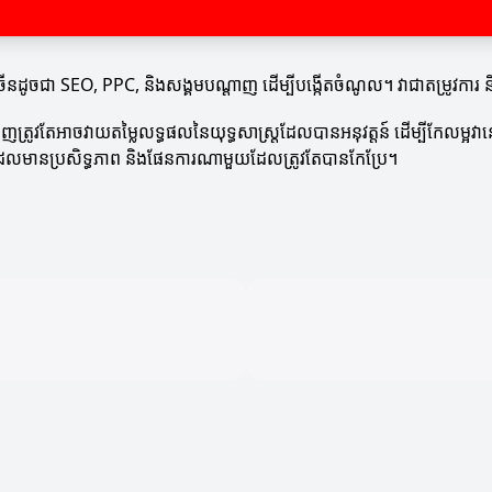
ជាច្រើនដូចជា SEO, PPC, និងសង្គមបណ្ដាញ ដើម្បីបង្កើតចំណូល។ វាជាតម្រូវ
ំនាញត្រូវតែអាចវាយតម្លៃលទ្ធផលនៃយុទ្ធសាស្ត្រដែលបានអនុវត្តន៍ ដើម្បីកែលម
យដែលមានប្រសិទ្ធភាព និងផែនការណាមួយដែលត្រូវតែបានកែប្រែ។