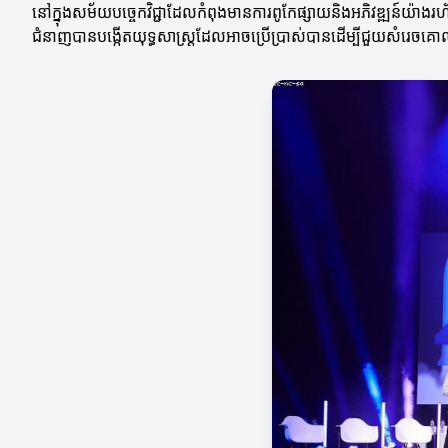
នៅក្នុងសម័យបច្ចេកវិជ្ជាដែលកំពុងមានការពូកែផ្សាយនិងអភិវឌ្ឍន៍យ៉ាងរ
ជំនាញបានបង្កើតយុទ្ធសាស្ត្រ​ដែលអាចប្រើប្រាស់បានដើម្បីជួយសំរេ