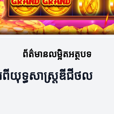
ព័ត៌មានលម្អិតអត្ថបទ
ពីយុទ្ធសាស្ត្រឌីជីថល