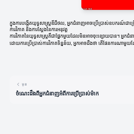
ក្នុងការបង្កើតយុទ្ធសាស្ត្រឌីជីថល, អ្នកជំនាញអាចប្រើប្រាស់ឧបករណ៍
ការវិភាគ និងការស្តែងនៃការអនុវត្ត
ការវិភាគនៃយុទ្ធសាស្ត្រ​គឺជាផ្នែកមួយដែលមិនអាចចុះខ្សោយបាន។ អ្នកជ
ដោយការប្រើប្រាស់ការវិភាគទិន្នន័យ, អ្នកអាចដឹងថា តើផែនការណាមួ
មុន
ចំណេះដឹងពីអ្នកជំនាញអំពីការប្រើប្រាស់ម៉ាក