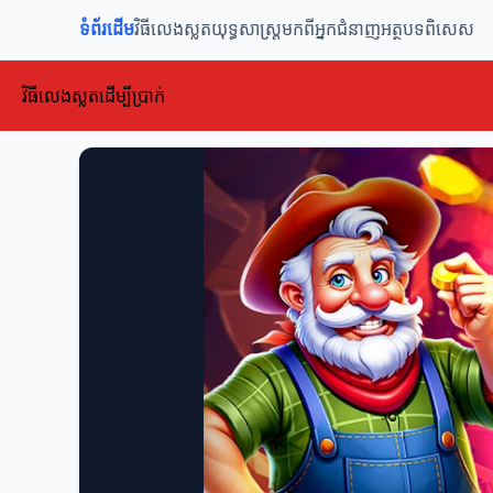
ទំព័រដើម
វិធីលេងស្លត
យុទ្ធសាស្ត្រ
មកពីអ្នកជំនាញ
អត្ថបទពិសេស
វិធីលេងស្លតដើម្បីប្រាក់