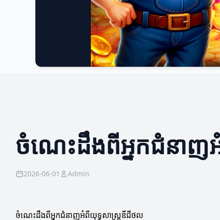
ចំណេះដឹងពីអ្នកជំនាញអំ
2026-06-01
Admin
ចំណេះដឹងពីអ្នកជំនាញអំពីយុទ្ធសាស្ត្រឌីជីថល