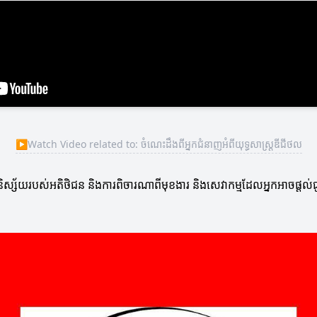
▶
Watch Video related to: ចំណេះដឹងពីអ្នកជំនាញអំពីយុទ្ធសាស្ត្រឌីជីថល
ិស្ស័យរបស់អតិថិជន និងការពិចារណាពីមុខងារ និងសេវាកម្មដែលអ្នកអាចផ្ដល់ជូន។ ដ