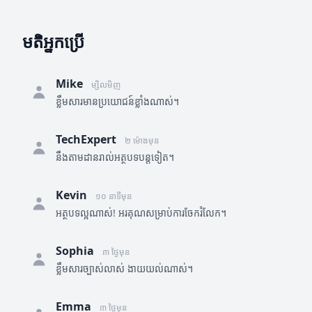
មតិអ្នកប្រើ
Mike
ម្សិលមិញ
ខ្លឹមសារមានប្រយោជន៍ខ្លាំងណាស់។
TechExpert
២ ម៉ោងមុន
នឹងតាមដានរាល់អត្ថបទបន្តទៀត។
Kevin
១០ នាទីមុន
អត្ថបទល្អណាស់! អរគុណសម្រាប់ការចែករំលែក។
Sophia
៣ ថ្ងៃមុន
ខ្លឹមសារច្បាស់លាស់ ងាយយល់ណាស់។
Emma
៣ ថ្ងៃមុន