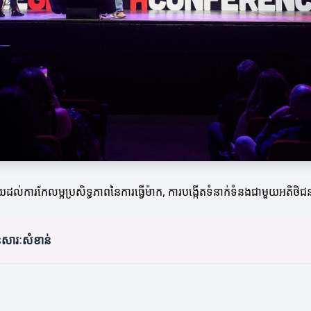
ដល់ការកែលម្អប្រសិទ្ធភាពនៃការធ្វើម៉ាក, ការបង្កើតទំនាក់ទំនងជាមួយអតិថិជន 
នសារៈសំខាន់