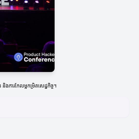
និងការកែលម្អកម្រិតសេដ្ឋកិច្ច។