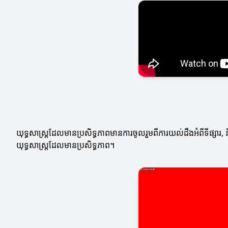
យុទ្ធសាស្ត្រ​ដែលមានប្រសិទ្ធភាពមានការចូលរួមពីការយល់ដឹងអំពីទីផ្សារ, ន
យុទ្ធសាស្ត្រ​ដែលមានប្រសិទ្ធភាព។