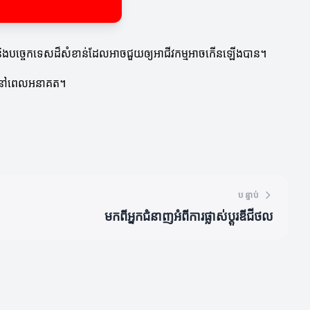
ការ និងបច្ចេកទេសដ៏សំខាន់ដែលអាចជួយឲ្យអាជីវកម្មអាចកើនឡើងបាន។
្អវានៅពេលអនាគត។
បន្ទាប់
មកពីអ្នកជំនាញអំពីការផ្លាស់ប្តូរឌីជីថល