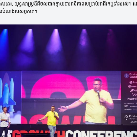
ហ័សនេះ, យុទ្ធសាស្ត្រឌីជីថលបានក្លាយជាអាទិភាពសម្រាប់អាជីវកម្មទាំងអស់។ ដ
ចគោលបំណងរបស់ពួកគេ។