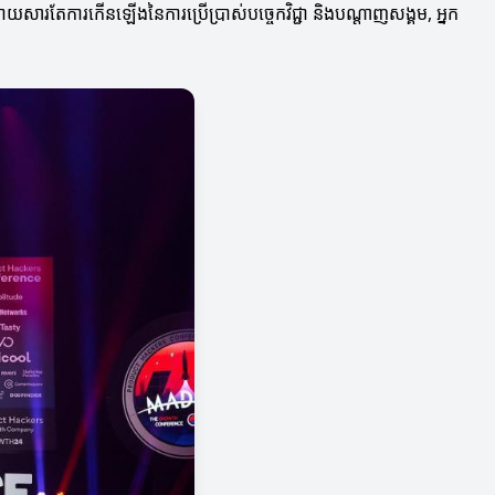
ោយសារតែការកើនឡើងនៃការប្រើប្រាស់បច្ចេកវិជ្ជា និងបណ្តាញសង្គម, អ្នក