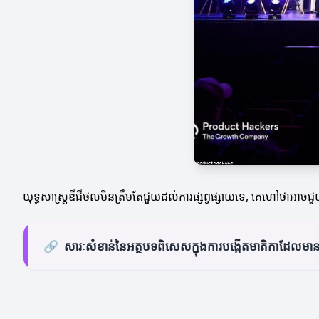
យុទ្ធសាស្ត្រឌីជីថលមិនត្រឹមតែជួយដល់ការផ្សព្វផ្សាយទេ, គេហៅថាអាចជួយ
🔗
សារៈសំខាន់នៃអត្ថបទពិសេសក្នុងការបង្កើតមាតិកាដែលមា