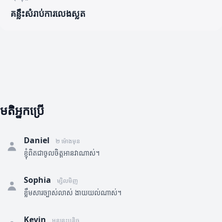
គន្លឹះសំរាប់ការលេងស្លត
មតិអ្នកប្រើ
Daniel
២ ម៉ោងមុន
ខ្ញុំពិតជាចូលចិត្តអានវាណាស់។
Sophia
ម្សិលមិញ
ខ្លឹមសារច្បាស់លាស់ ងាយយល់ណាស់។
Kevin
មុននេះបន្តិច