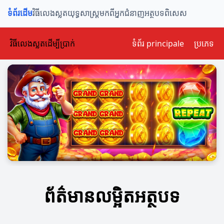
ទំព័រដើម
វិធីលេងស្លត
យុទ្ធសាស្ត្រ
មកពីអ្នកជំនាញ
អត្ថបទពិសេស
វិធីលេងស្លតដើម្បីប្រាក់
ទំព័រ principale
ប្រភេទ
ព័ត៌មានលម្អិតអត្ថបទ