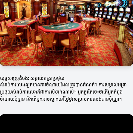
យុទ្ធសាស្ត្រដំបូង: សម្គាល់អត្រាប្រថុយ
សំរាប់ការលេងស្លតមានការចំណាយដែលត្រូវបានកំណត់។ ការសម្គាល់អត្រា
ប្រថុយសំរាប់ការលេងគឺជាការសំខាន់ណាស់។ អ្នកគួរតែចេះថាតើអ្នកកំពុង
ចំណាយប៉ុន្មាន និងតើអ្នកអាចស្នាក់នៅថ្លៃថ្នូរសម្រាប់ការលេងបានប៉ុណ្ណា។