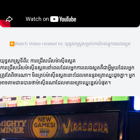
▶
Watch Video related to: យុទ្ធសាស្ត្រសម្រាប់ការកែលម្អការលេងស្លត
យុទ្ធសាស្ត្រទីពីរ: ការជ្រើសរើសម៉ាស៊ីនស្លត
ការជ្រើសរើសម៉ាស៊ីនស្លតនៅពេលដែលអ្នកការលេងស្លតគឺជាអ្វីមួយដែលអ្នក
ត្រូវតែពិចារណា។ មិនគ្រប់ម៉ាស៊ីនស្លតនោះដែលមាននូវអត្រាឈ្នះដូចគ្នា។ អ្នក
អាចតាមដានបានថាម៉ាស៊ីនណាដែលមានអត្រាឈ្នះខ្ពស់បំផុត។