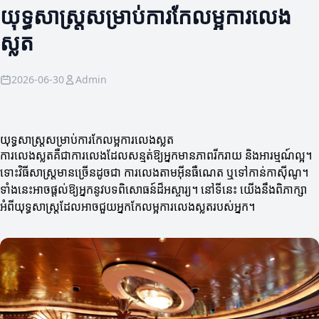
យុទ្ធសាស្ត្រសម្រាប់ការកែលម្អការលេង
ស្លត
2026-06-30
Admin
យុទ្ធសាស្ត្រសម្រាប់ការកែលម្អការលេងស្លត
ការលេងស្លតគឺជាការលេងដែលសន្មត់ឱ្យអ្នកមានភាពរីករាយ និងអារម្មណ៍ល្អ។
ទោះវិធីសាស្ត្រមានច្រើនដូចជា ការលេងតាមអ៊ីនធឺណេត ឬទៅកាន់កាស៊ីណូ។
ទាំងនេះអាចផ្តល់ឱ្យអ្នកនូវបទពិសោធន៍ដ៏អស្ចារ្យ។ នៅទីនេះ យើងនឹងពិភាក្សា
អំពីយុទ្ធសាស្ត្រដែលអាចជួយអ្នកកែលម្អការលេងស្លតរបស់អ្នក។