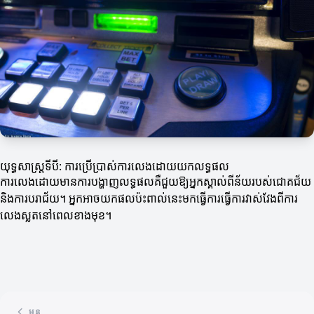
យុទ្ធសាស្ត្រទីបី: ការប្រើប្រាស់ការលេងដោយយកលទ្ធផល
ការលេងដោយមានការបង្ហាញលទ្ធផលគឺជួយឱ្យអ្នកស្គាល់ពីន័យរបស់ជោគជ័យ
និងការបរាជ័យ។ អ្នកអាចយកផលប៉ះពាល់នេះមកធ្វើការធ្វើការវាស់វែងពីការ
លេងស្លតនៅពេលខាងមុខ។
មុន