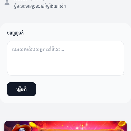
ខ្លឹមសារមានប្រយោជន៍ខ្លាំងណាស់។
បញ្ចេញមតិ
ផ្ញើមតិ