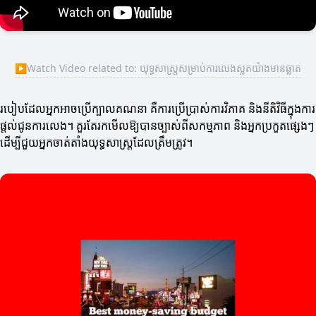
▶
Watch Video related to: យុទ្ធសាស្ត្រសម្រាប់ការលេងស្លតយ៉ាងមានឆ្លាត
របៀបដែលអ្នកអាចប្រើក្បាលគណនា គឺការប្រើប្រាស់ការវិភាគ និងនីតិវិធីក្នុងការ
ផ្តល់ជូនការលេង។ គួរតែរកមើលឱ្យបានច្បាស់ពីសកម្មភាព និងអ្នកប្រកួតផ្សេងៗ
ដើម្បីជួយអ្នកចាត់តាំងយុទ្ធសាស្ត្រដែលត្រឹមត្រូវ។