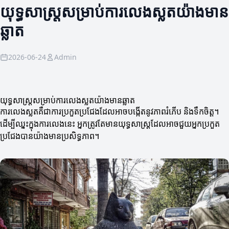
យុទ្ធសាស្ត្រសម្រាប់ការលេងស្លតយ៉ាងមាន
ឆ្លាត
2026-06-24
Admin
យុទ្ធសាស្ត្រសម្រាប់ការលេងស្លតយ៉ាងមានឆ្លាត
ការលេងស្លតគឺជាការប្រកួតប្រជែងដែលអាចបង្កើតនូវភាពរំភើប និងទឹកចិត្ត។
ដើម្បីឈ្នះក្នុងការលេងនេះ អ្នកត្រូវតែមានយុទ្ធសាស្ត្រដែលអាចជួយអ្នកប្រកួត
ប្រជែងបានយ៉ាងមានប្រសិទ្ធភាព។