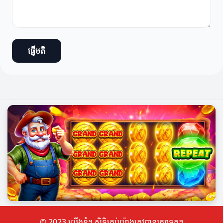
ផ្ញើមតិ
© 2023 យើងខ្ញុំ។ សិទ្ធិគ្រប់យ៉ាងត្រូវបានរក្សាទុក។