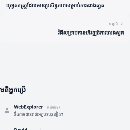
យុទ្ធសាស្ត្រដែលមានប្រសិទ្ធភាពសម្រាប់ការលេងស្លត
បន្ទាប់
វិធីសម្រាប់ការអភិវឌ្ឍន៍ការលេងស្លត
មតិអ្នកប្រើ
WebExplorer
២ ម៉ោងមុន
នឹងតាមដានរាល់អត្ថបទបន្តទៀត។