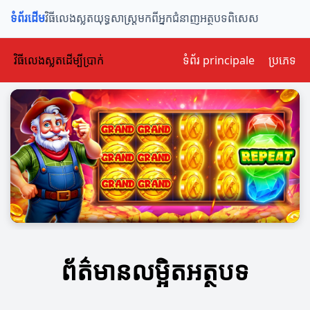
ទំព័រដើម
វិធីលេងស្លត
យុទ្ធសាស្ត្រ
មកពីអ្នកជំនាញ
អត្ថបទពិសេស
វិធីលេងស្លតដើម្បីប្រាក់
ទំព័រ principale
ប្រភេទ
ព័ត៌មានលម្អិតអត្ថបទ