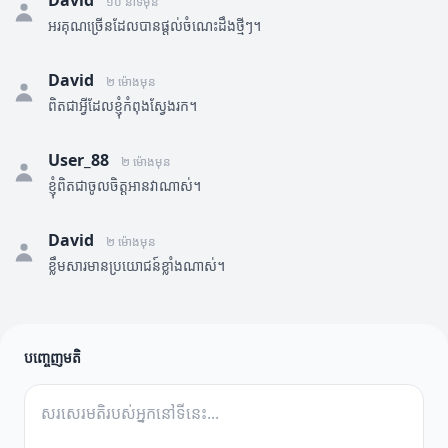
David
១០ នាទីមុន
អរគុណច្រើនដែលបានផ្តល់ចំណេះដឹងថ្មីៗ។
David
២ ម៉ោងមុន
ពិតជាអ្វីដែលខ្ញុំកំពុងស្វែងរក។
User_88
២ ម៉ោងមុន
ខ្ញុំពិតជាចូលចិត្តអានវាណាស់។
David
២ ម៉ោងមុន
ខ្លឹមសារមានប្រយោជន៍ខ្លាំងណាស់។
បញ្ចេញមតិ