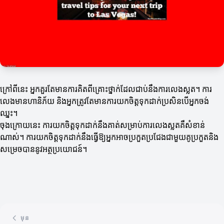
ក្រៅពីនេះ អ្នកគួរតែមានការគិតពីគ្រោះថ្នាក់ដែលជាប់នឹងការលេងស្លត។ ការ
លេងមានហានិភ័យ និងអ្នកត្រូវតែមានការយកចិត្តទុកដាក់ប្រសិនបើអ្នកចង់
ឈ្នះ។
ចុងក្រោយនេះ ការយកចិត្តទុកដាក់នឹងគាត់សម្រាប់ការលេងស្លតគឺសំខាន់
ណាស់។ ការយកចិត្តទុកដាក់នឹងធ្វើឱ្យអ្នកអាចប្រកួតប្រជែងជាមួយគូប្រកួតនិង
សម្រេចបាននូវអត្ថប្រយោជន៍។
មុន