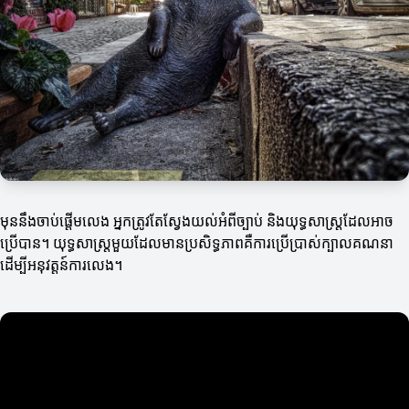
មុននឹងចាប់ផ្ដើមលេង អ្នកត្រូវតែស្វែងយល់អំពីច្បាប់ និងយុទ្ធសាស្ត្រដែលអាច
ប្រើបាន។ យុទ្ធសាស្ត្រមួយដែលមានប្រសិទ្ធភាពគឺការប្រើប្រាស់ក្បាលគណនា
ដើម្បីអនុវត្តន៍ការលេង។