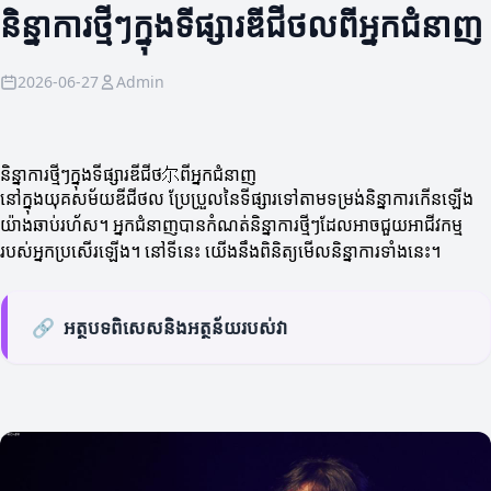
និន្នាការថ្មីៗក្នុងទីផ្សារឌីជីថលពីអ្នកជំនាញ
2026-06-27
Admin
និន្នាការថ្មីៗក្នុងទីផ្សារឌីជីថ尔ពីអ្នកជំនាញ
នៅក្នុងយុគសម័យឌីជីថល ប្រែប្រួលនៃទីផ្សារទៅតាមទម្រង់និន្នាការកើនឡើង
យ៉ាងឆាប់រហ័ស។ អ្នកជំនាញបានកំណត់និន្នាការថ្មីៗដែលអាចជួយអាជីវកម្ម
របស់អ្នកប្រសើរឡើង។ នៅទីនេះ យើងនឹងពិនិត្យមើលនិន្នាការទាំងនេះ។
🔗
អត្ថបទពិសេសនិងអត្ថន័យរបស់វា