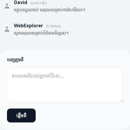
David
មុននេះបន្តិច
អត្ថបទល្អណាស់! អរគុណសម្រាប់ការចែករំលែក។
WebExplorer
២ ម៉ោងមុន
សូមអរគុណសម្រាប់ព័ត៌មានដ៏ល្អនេះ។
បញ្ចេញមតិ
ផ្ញើមតិ