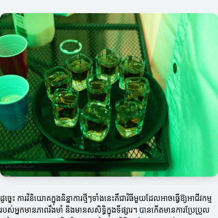
ដូច្នេះ ការវិនិយោគក្នុងនិន្នាការថ្មីៗទាំងនេះគឺជាវិធីមួយដែលអាចធ្វើឱ្យអាជីវកម្ម
របស់អ្នកមានភាពរឹងមាំ និងមានសសិទ្ធិក្នុងទីផ្សារ។ បានកើតមានការប្រែប្រួល