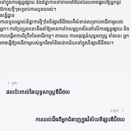
នៅក្នុងការផ្សព្វផ្សាយ និងនិន្នាការទៅតាមអតិថិជនដែលអាចផ្តល់ឱ្យអ្នកនូវ
ឱកាសថ្មីៗសម្រាប់ការលូតលាស់។
សន្និដ្ឋាន
ការទទួលស្គាល់និន្នាការថ្មីៗនៃទីផ្សារឌីជីថលគឺសំខាន់សម្រាប់អាជីវកម្មរបស់
អ្នក។ ការប្រែប្រួលនេះនឹងនាំឱ្យមានការកែលម្អប្រសើរនៅលើការផ្សព្វផ្សាយ និង
ការបង្កើតការពិក្រឹតនៃអាជីវកម្ម។ តាមរយៈការអនុវត្តន៍យុទ្ធសាស្ត្រ ទាំងនេះ អ្នក
អាចធ្វើឱ្យអាជីវកម្មរបស់អ្នករឹងមាំនិងជោគជ័យនៅក្នុងទីផ្សារឌីជីថល។
មុន
ផលប៉ះពាល់នៃយុទ្ធសាស្ត្រឌីជីថល
បន្ទាប់
ការយល់ដឹងពីអ្នកជំនាញក្នុងវិស័យទីផ្សារឌីជីថល