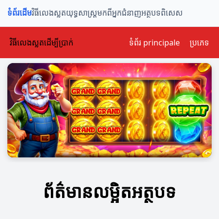
ទំព័រដើម
វិធីលេងស្លត
យុទ្ធសាស្ត្រ
មកពីអ្នកជំនាញ
អត្ថបទពិសេស
វិធីលេងស្លតដើម្បីប្រាក់
ទំព័រ principale
ប្រភេទ
ព័ត៌មានលម្អិតអត្ថបទ