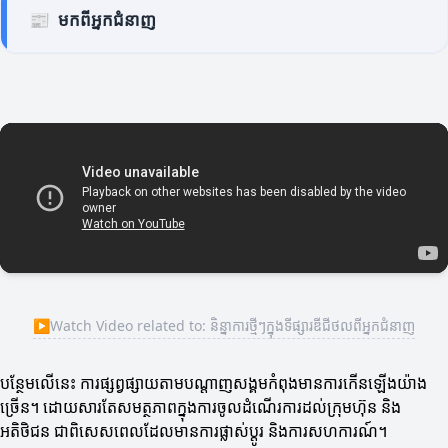
📰
មកពីអ្នកជំនាញ
▶
Watch Video related to: និន្នាការថ្មីៗក្នុងទីផ្សារឌីជីថលពីអ្នកជំនាញ
បន្ថែមលើនេះ ការផ្សព្វផ្សាយតាមបណ្តាញសង្គមកំពុងមានការកើនឡើងយ៉ាង
ច្រើន។ ដោយសារតែសមត្ថភាពក្នុងការចូលដំណើរការដល់ក្រុមហ៊ុន និង
អតិថិជន ជាពិសេសពេលដែលមានការផ្លាស់ប្តូរ និងការសហការណ៍។