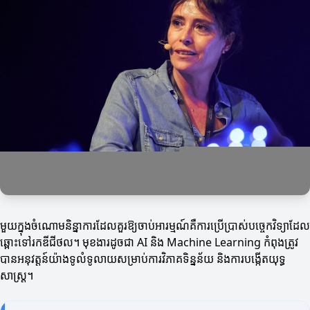
មួយក្នុងចំណោមនិន្នាការដែលគួរឱ្យចាប់អារម្មណ៍គឺការប្រើប្រាស់បច្ចេកវិទ្យាដែល
ឆ្ពោះទៅរកឌីជីថល។ មុខងារដូចជា AI និង Machine Learning កំពុងត្រូវ
បានអនុវត្តន៍យ៉ាងទូលំទូលាយសម្រាប់ការវិភាគទិន្នន័យ និងការបង្កើតយុទ្ធ
សាស្ត្រ។