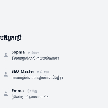
មតិអ្នកប្រើ
Sophia
២ ម៉ោងមុន
ខ្លឹមសារច្បាស់លាស់ ងាយយល់ណាស់។
SEO_Master
២ ម៉ោងមុន
អរគុណច្រើនដែលបានផ្តល់ចំណេះដឹងថ្មីៗ។
Emma
ម្សិលមិញ
ខ្ញុំពិតជាចូលចិត្តអានវាណាស់។