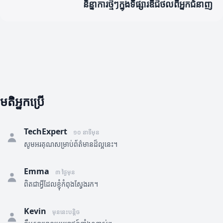
និន្នាការថ្មីៗក្នុងទីផ្សារឌីជីថលពីអ្នកជំនាញ
មតិអ្នកប្រើ
TechExpert
១០ នាទីមុន
សូមអរគុណសម្រាប់ព័ត៌មានដ៏ល្អនេះ។
Emma
៣ ថ្ងៃមុន
ពិតជាអ្វីដែលខ្ញុំកំពុងស្វែងរក។
Kevin
មុននេះបន្តិច