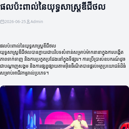
ផលប៉ះពាល់នៃយុទ្ធសាស្ត្រឌីជីថល
2026-06-25
Admin
ផលប៉ះពាល់នៃយុទ្ធសាស្ត្រឌីជីថល
យុទ្ធសាស្ត្រឌីជីថលបានក្លាយជា​បរិបទសំខាន់សម្រាប់ម៉ាកនានាក្នុងការបង្កើត
ភាពទាក់ទាញ និងការប្រកួតប្រជែងនៅក្នុងទីផ្សារ។ ការប្រើប្រាស់ឧបករណ៍ដូច
ជាបណ្តាញសង្គម និងការផ្សព្វផ្សាយតាមអ៊ិនធឺណិតបានផ្តល់អត្ថប្រយោជន៍ដ៏ធំ
សម្រាប់អាជីវកម្មរាល់ប្រភេទ។