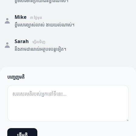
ខ្លឹមសារមានប្រយោជន៍ខ្លាំងណាស់។
Mike
៣ ថ្ងៃមុន
ខ្លឹមសារច្បាស់លាស់ ងាយយល់ណាស់។
Sarah
ម្សិលមិញ
នឹងតាមដានរាល់អត្ថបទបន្តទៀត។
បញ្ចេញមតិ
ផ្ញើមតិ