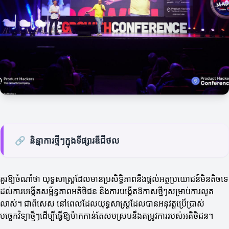
🔗
និន្នាការថ្មីៗក្នុងទីផ្សារឌីជីថល
គួរឱ្យចំណាំថា យុទ្ធសាស្ត្រដែលមានប្រសិទ្ធិភាពនឹងផ្តល់អត្ថប្រយោជន៍មិនតិចទេ
ដល់ការបង្កើតសម្ព័ន្ធភាពអតិថិជន និងការបង្កើតឱកាសថ្មីៗសម្រាប់ការលូត
លាស់។ ជាពិសេស នៅពេលដែលយុទ្ធសាស្ត្រដែលបានអនុវត្តប្រើប្រាស់
បច្ចេកវិទ្យាថ្មីៗដើម្បីធ្វើឱ្យម៉ាកកាន់តែសមស្របនឹងតម្រូវការរបស់អតិថិជន។