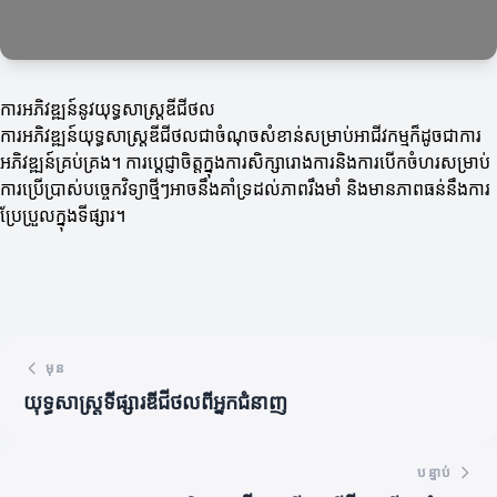
ការអភិវឌ្ឍន៍នូវយុទ្ធសាស្ត្រឌីជីថល
ការអភិវឌ្ឍន៍យុទ្ធសាស្ត្រឌីជីថលជា​ចំណុចសំខាន់សម្រាប់អាជីវកម្មក៏ដូចជាការ
អភិវឌ្ឍន៍គ្រប់គ្រង។ ការប្តេជ្ញាចិត្តក្នុងការសិក្សារោងការនិងការបើកចំហរសម្រាប់
ការប្រើប្រាស់បច្ចេកវិទ្យាថ្មីៗអាចនឹងគាំទ្រដល់ភាពរឹងមាំ និងមានភាពធន់នឹងការ
ប្រែប្រួលក្នុងទីផ្សារ។
មុន
យុទ្ធសាស្ត្រទីផ្សារឌីជីថលពីអ្នកជំនាញ
បន្ទាប់