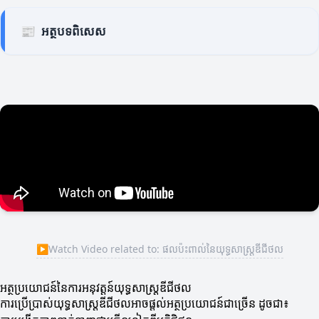
📰
អត្ថបទពិសេស
▶
Watch Video related to: ផលប៉ះពាល់នៃយុទ្ធសាស្ត្រឌីជីថល
អត្ថប្រយោជន៍នៃការអនុវត្តន៍យុទ្ធសាស្ត្រឌីជីថល
ការប្រើប្រាស់យុទ្ធសាស្ត្រឌីជីថលអាចផ្តល់អត្ថប្រយោជន៍ជាច្រើន ដូចជា៖