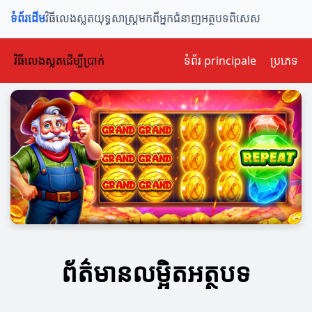
ទំព័រដើម
វិធីលេងស្លត
យុទ្ធសាស្ត្រ
មកពីអ្នកជំនាញ
អត្ថបទពិសេស
វិធីលេងស្លតដើម្បីប្រាក់
ទំព័រ principale
ប្រភេទ
ព័ត៌មានលម្អិតអត្ថបទ