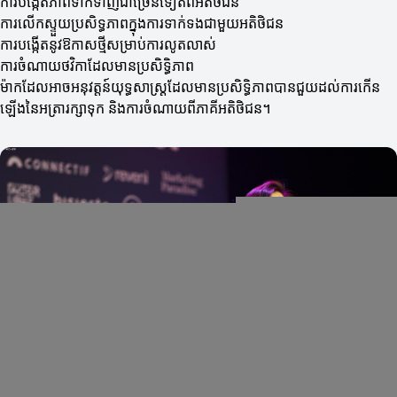
ការបង្កើតភាពទាក់ទាញជាច្រើនទៀតពីអតិថិជន
ការលើកស្ទួយប្រសិទ្ធភាពក្នុងការទាក់ទងជាមួយអតិថិជន
ការបង្កើតនូវឱកាសថ្មីសម្រាប់ការលូតលាស់
ការចំណាយថវិកាដែលមានប្រសិទ្ធិភាព
ម៉ាកដែលអាចអនុវត្តន៍យុទ្ធសាស្ត្រដែលមានប្រសិទ្ធិភាពបានជួយដល់ការកើន
ឡើងនៃអត្រារក្សាទុក និងការចំណាយពីភាគីអតិថិជន។