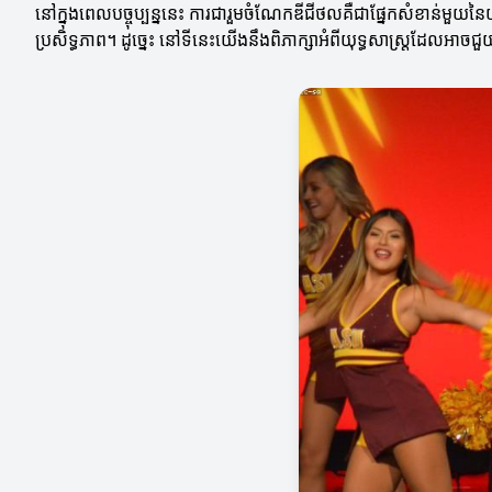
នៅក្នុងពេលបច្ចុប្បន្ននេះ ការជារួមចំណែកឌីជីថលគឺជាផ្នែកសំខាន់មួយនៃយ
ប្រសិទ្ធភាព។ ដូច្នេះ នៅទីនេះយើងនឹងពិភាក្សាអំពីយុទ្ធសាស្ត្រដែលអាចជ