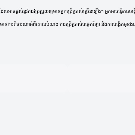
អាចផ្តល់នូវការប្រែប្រួលឲ្យមានអ្នកប្រើប្រាស់ច្រើនឡើង។ អ្នកអាចធ្វើការប
យមានការពិចារណាអំពីគោលបំណង ការប្រើប្រាស់បច្ចេកវិទ្យា និងការបង្កើតមុខ