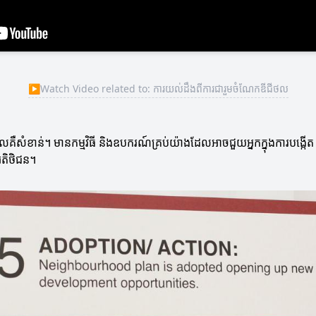
▶
Watch Video related to: ការយល់ដឹងពីការជារួមចំណែកឌីជីថល
ថលគឺសំខាន់។ មានកម្មវិធី និងឧបករណ៍គ្រប់យ៉ាងដែលអាចជួយអ្នកក្នុងការបង្កើត ន
អតិថិជន។