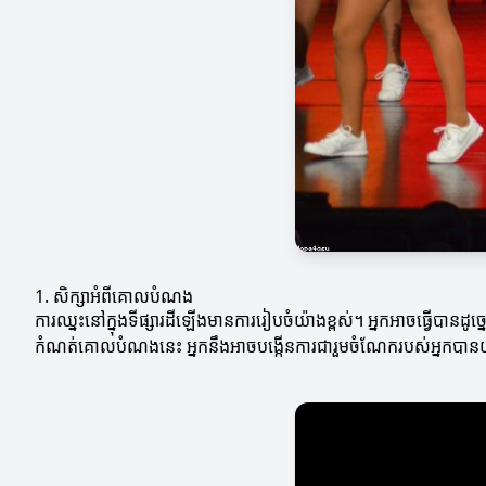
1. សិក្សាអំពីគោលបំណង
ការឈ្នះនៅក្នុងទីផ្សារដីឡើងមានការរៀបចំយ៉ាងខ្ពស់។ អ្នកអាចធ្វើបានដូ
កំណត់គោលបំណងនេះ អ្នកនឹងអាចបង្កើនការជារួមចំណែករបស់អ្នកបានយ