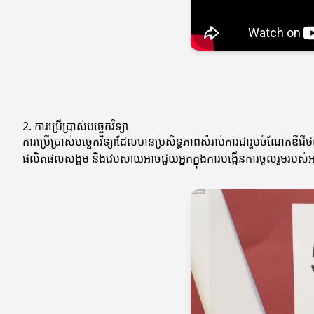
2. ការប្រើប្រាស់បច្ចេកវិទ្យា
ការប្រើប្រាស់បច្ចេកវិទ្យាដែលមានប្រសិទ្ធភាពសំរាប់ការជារួមចំណែកឌីជី
ផលិតផលសង្គម និងវេបសាយអាចជួយអ្នកក្នុងការបង្កើនការចូលរួមរបស់