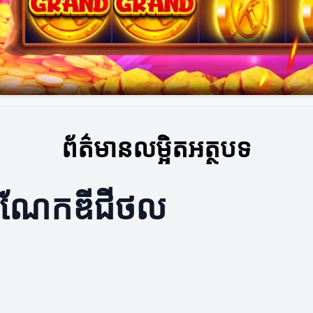
ព័ត៌មានលម្អិតអត្ថបទ
ចំណែកឌីជីថល