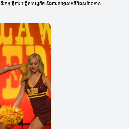
ីវកម្មធ្វើការបង្កើនសេដ្ឋកិច្ច និងការសម្ភាសអតិថិជនយ៉ាងមាន