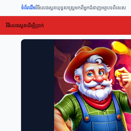
ទំព័រដើម
វិធីលេងស្លត
យុទ្ធសាស្ត្រ
មកពីអ្នកជំនាញ
អត្ថបទពិសេស
វិធីលេងស្លតដើម្បីប្រាក់