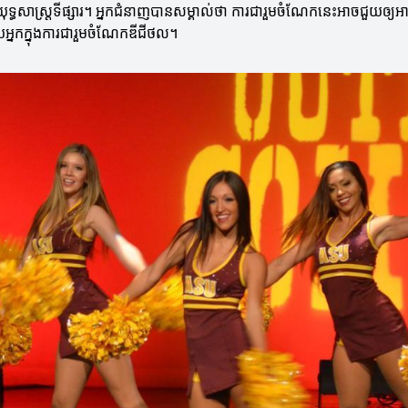
ុទ្ធសាស្ត្រទីផ្សារ។ អ្នកជំនាញបានសម្គាល់ថា ការជារួមចំណែកនេះអាចជួយឲ្យអាជ
ួយអ្នកក្នុងការជារួមចំណែកឌីជីថល។