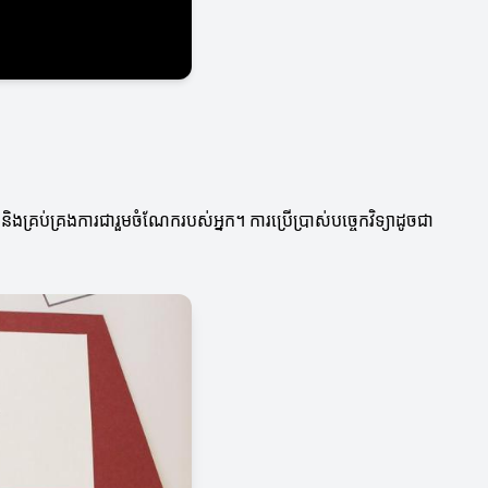
ិងគ្រប់គ្រងការជារួមចំណែករបស់អ្នក។ ការប្រើប្រាស់បច្ចេកវិទ្យាដូចជា