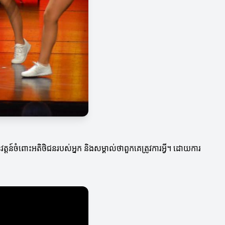
ត្តន៍ចំពោះអតិថិជនរបស់អ្នក និងសម្គាល់ថាពួកគេត្រូវការអ្វី។ ដោយការ