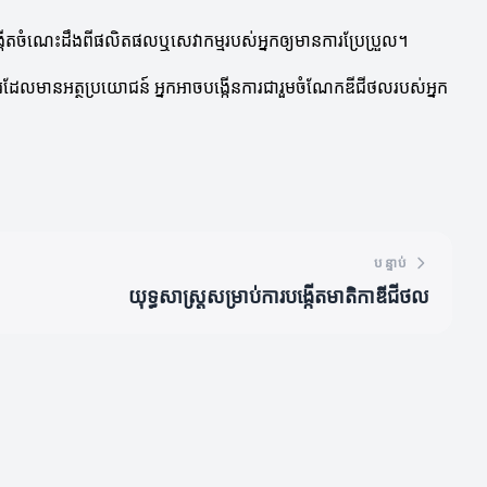
ង្កើតចំណេះដឹងពីផលិតផលឬសេវាកម្មរបស់អ្នកឲ្យមានការប្រែប្រួល។
ងារដែលមានអត្ថប្រយោជន៍ អ្នកអាចបង្កើនការជារួមចំណែកឌីជីថលរបស់អ្នក
បន្ទាប់
យុទ្ធសាស្ត្រសម្រាប់ការបង្កើតមាតិកាឌីជីថល