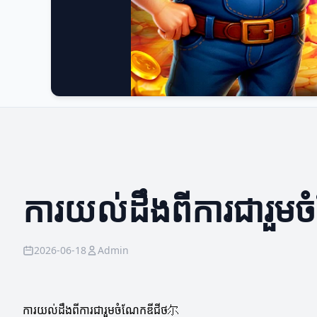
ការយល់ដឹងពីការជារួម
2026-06-18
Admin
ការយល់ដឹងពីការជារួមចំណែកឌីជីថ尔