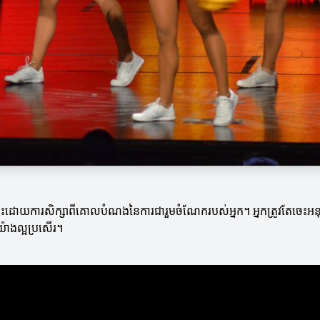
ច្នេះដោយការសិក្សាពីគោលបំណងនៃការជារួមចំណែករបស់អ្នក។ អ្នកត្រូវតែចេះអនុវ
៉ាងល្អប្រសើរ។