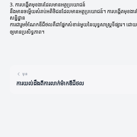
3. ការបង្កើតមុខងារដែលមានអត្ថប្រយោជន៍
នឹងមានចម្លើយសំរាប់អតិថិជនដែលមានអត្ថប្រយោជន៍។ ការបង្កើតមុខងារដែល
សន្និដ្ឋាន
ការជារួមចំណែកឌីជីថលគឺជាផ្នែកសំខាន់មួយនៃយុទ្ធសាស្ត្រទីផ្សារ។ ដោ
ឲ្យមានប្រសិទ្ធភាព។
មុន
ការយល់ដឹងពីការលាក់ម៉ាកឌីជីថល