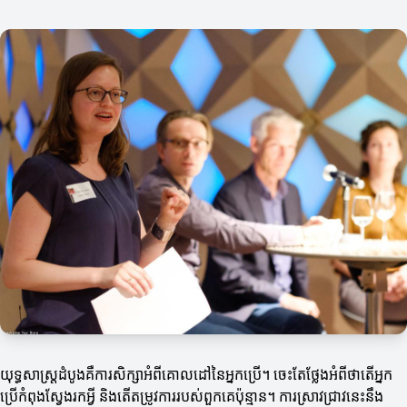
យុទ្ធសាស្ត្រដំបូងគឺការសិក្សាអំពីគោលដៅនៃអ្នកប្រើ។ ចេះតែថ្លែងអំពីថាតើអ្នក
ប្រើកំពុងស្វែងរកអ្វី និងតើតម្រូវការរបស់ពួកគេប៉ុន្មាន។ ការស្រាវជ្រាវនេះនឹង