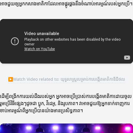
អាចជួយឲ្យអ្នកកសាងមាតិកាដែលអាចផ្គូរផ្គងនឹងចំណាប់អារម្មណ៍របស់អ្នកប្រើ។
▶
Watch Video related to: យុទ្ធសាស្ត្រសម្រាប់ការបង្កើតមាតិកាឌីជីថល
ដើម្បីពង្រីកការយល់ដឹងរបស់អ្នក អ្នកអាចប្រើប្រាស់ការបង្កើតមាតិកាដោយចូល
រួមប្រើវិធីផ្សេងៗដូចជា ប្លុក, វីដេអូ, និងរូបភាព។ វាអាចជួយឱ្យអ្នកទាក់ទាញការ
ចាប់អារម្មណ៍ពីអ្នកប្រើបានយ៉ាងមានប្រសិទ្ធភាព។