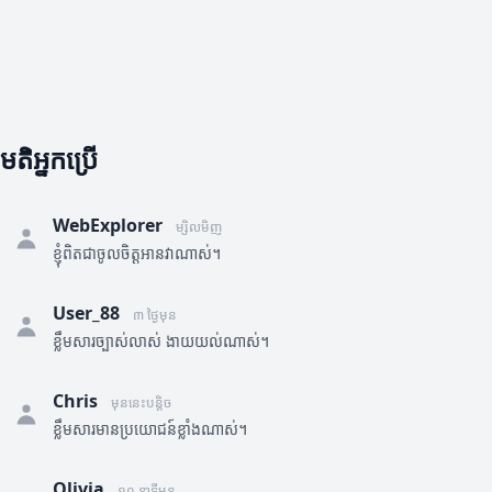
មតិអ្នកប្រើ
WebExplorer
ម្សិលមិញ
ខ្ញុំពិតជាចូលចិត្តអានវាណាស់។
User_88
៣ ថ្ងៃមុន
ខ្លឹមសារច្បាស់លាស់ ងាយយល់ណាស់។
Chris
មុននេះបន្តិច
ខ្លឹមសារមានប្រយោជន៍ខ្លាំងណាស់។
Olivia
១០ នាទីមុន