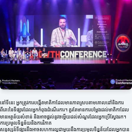
នៅទីនេះ អ្នកត្រូវការបង្កើតមាតិកាដែលមានភាពស្របតាមគោលដៅនិងការ
ពីរោះនៃទីផ្សារដែលអ្នកកំពុងដំណើរការ។ គួរតែមានការបម្លែងដល់មាតិកាដែល
មានអត្ថន័យសំខាន់ និងអាចផ្តល់នូវចម្លើយដល់សំណួរដែលអ្នកប្រើស្វែងរក។
ការប្រមូលទិន្នន័យនិងការវិភាគ
សន្ទស្សន៍ទីផ្សារនឹងអាចសហការល្អជាមួយនឹងការប្រមូលទិន្នន័យដែលអ្នកបាន