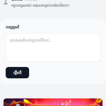
អត្ថបទល្អណាស់! អរគុណសម្រាប់ការចែករំលែក។
បញ្ចេញមតិ
ផ្ញើមតិ