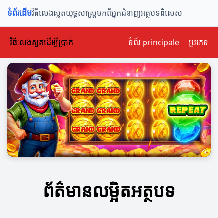
ទំព័រដើម
វិធីលេងស្លត
យុទ្ធសាស្ត្រ
មកពីអ្នកជំនាញ
អត្ថបទពិសេស
វិធីលេងស្លតដើម្បីប្រាក់
ទំព័រ principale
ប្រភេទ
ព័ត៌មានលម្អិតអត្ថបទ