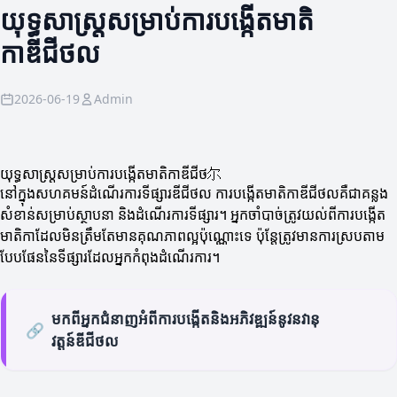
យុទ្ធសាស្ត្រសម្រាប់ការបង្កើតមាតិ
កាឌីជីថល
2026-06-19
Admin
យុទ្ធសាស្ត្រសម្រាប់ការបង្កើតមាតិកាឌីជីថ尔
នៅក្នុងសហគមន៍ដំណើរការទីផ្សារឌីជីថល ការបង្កើតមាតិកាឌីជីថលគឺជាគន្លង
សំខាន់សម្រាប់ស្ថាបនា និងដំណើរការទីផ្សារ។ អ្នកចាំបាច់ត្រូវយល់ពីការបង្កើត
មាតិកាដែលមិនត្រឹមតែមានគុណភាពល្អប៉ុណ្ណោះទេ ប៉ុន្តែត្រូវមានការស្របតាម
បែបផែននៃទីផ្សារដែលអ្នកកំពុងដំណើរការ។
មកពីអ្នកជំនាញអំពីការបង្កើតនិងអភិវឌ្ឍន៍នូវនវានុ
🔗
វត្តន៍ឌីជីថល