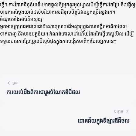
ធ្វើ។ ការវិភាគទិន្នន័យនឹងអាចផ្តល់ឱ្យអ្នកនូវមូលដ្ឋានដើម្បីធ្វើការកែប្រែ និងធ្វើឲ្យ
មានភាពស្វែងយល់ដល់បរិយាកាសដ៏ចូលចិត្តដែលអ្នកប្រើស្វែងរក។
ចំណុចទាំងអស់គឺអស្ចារ្យ
អ្នកអាចប្រាកដថាវាលជាដំណោះស្រាយដ៏អស្ចារ្យក្នុងការបង្កើតមាតិកាដែល
ទាក់ទាញ និងមានអត្ថន័យ។ កំណត់គោលដៅហើយតែងតែធ្វើតេស្តមើល ដើម្បី
ទទួលបានការប្រែប្រួលដ៏ល្អបំផុតក្នុងការបង្កើតមាតិកាដែលអ្នកមាន។
មុន
ការយល់ដឹងពីការជារួមចំណែកឌីជីថល
បន្ទាប់
ជោគជ័យក្នុងទីផ្សារឌីជីថល