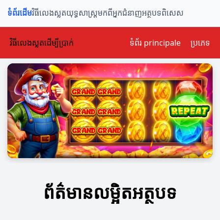
ទំព័រដើម
វិធីលេងស្លត
យុទ្ធសាស្ត្រ
មកពីអ្នកជំនាញ
អត្ថបទពិសេស
វិធីលេងស្លតដើម្បីប្រាក់
ទំព័រ principale
ប្រភេទ
ព័ត៌មានលម្អិតអត្ថបទ