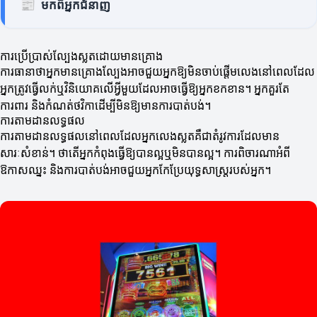
📰
មកពីអ្នកជំនាញ
ការប្រើប្រាស់ល្បែងស្លតដោយមានគ្រោង
ការធានាថាអ្នកមានគ្រោងល្បែងអាចជួយអ្នកឱ្យមិនចាប់ផ្តើមលេងនៅពេលដែល
អ្នកត្រូវធ្វើលក់ឬវិនិយោគលើអ្វីមួយដែលអាចធ្វើឱ្យអ្នកខកខាន។ អ្នកគួរតែ
ការពារ និងកំណត់ថវិកាដើម្បីមិនឱ្យមានការបាត់បង់។
ការតាមដានលទ្ធផល
ការតាមដានលទ្ធផលនៅពេលដែលអ្នកលេងស្លតគឺជាតំរូវការដែលមាន
សារៈសំខាន់។ ថាតើអ្នកកំពុងធ្វើឱ្យបានល្អឬមិនបានល្អ។ ការពិចារណាអំពី
ឱកាសឈ្នះ និងការបាត់បង់អាចជួយអ្នកកែប្រែយុទ្ធសាស្ត្ររបស់អ្នក។