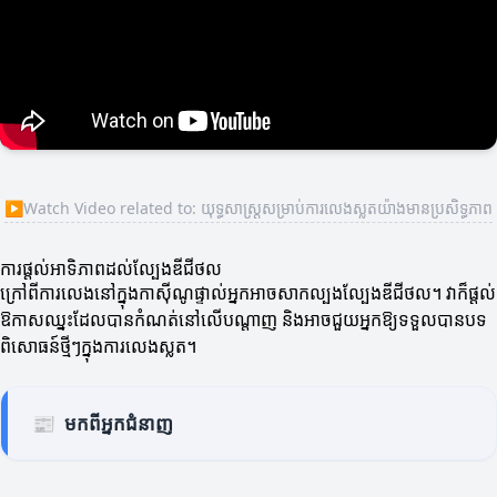
▶
Watch Video related to: យុទ្ធសាស្ត្រសម្រាប់ការលេងស្លតយ៉ាងមានប្រសិទ្ធភាព
ការផ្តល់អាទិភាពដល់ល្បែងឌីជីថល
ក្រៅពីការលេងនៅក្នុងកាស៊ីណូផ្ទាល់អ្នកអាចសាកល្បងល្បែងឌីជីថល។ វាក៏ផ្តល់
ឱកាសឈ្នះដែលបានកំណត់នៅលើបណ្តាញ និងអាចជួយអ្នកឱ្យទទួលបានបទ
ពិសោធន៍ថ្មីៗក្នុងការលេងស្លត។
📰
មកពីអ្នកជំនាញ