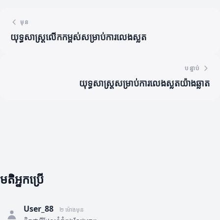
មុន
យុទ្ធសាស្ត្រលើកកម្ពស់សម្រាប់ការលេងស្លត
បន្ទាប់
យុទ្ធសាស្ត្រសម្រាប់ការលេងស្លតយ៉ាងឆ្លាត
មតិអ្នកប្រើ
User_88
២ ម៉ោងមុន