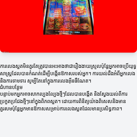
ការលេងស្លតមិនគួរតែត្រូវបានអះអាងថាជារឿងងាយស្រួលប៉ុន្តែអ្នកអាចប្រើយុទ្ធ
សាស្ត្រដែលបានកំណត់ដើម្បីបង្កើនឱកាសរបស់អ្នក។ ការយល់ដឹងអំពីអ្នកលេង
និងការទាមទារ សូម្បីតែនៅក្នុងការលេងអ៊ីនធឺណែត។
ជំហានបន្ថែម
បន្ទាប់មកអ្នកអាចសាកល្បងល្បែងថ្មីៗដែលបានបង្កើត និងស្វែងយល់ពីការ
ប្រកួតប្រជែងថ្មីៗនៅក្នុងពិភពស្លត។ ដោយការពិនិត្យយ៉ាងពិសេសនិងមាន
គួរសមប៉ុន្តែអ្នកមានឱកាសសម្រាប់ការលេងស្លតដែលមានប្រសិទ្ធភាព។