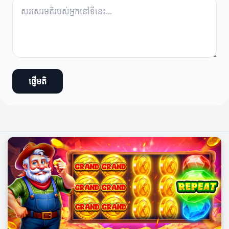
ផ្ញើមតិ