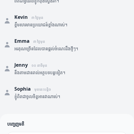
ពិតជាអ្វីដែលខ្ញុំកំពុងស្វែងរក។
Kevin
៣ ថ្ងៃមុន
ខ្លឹមសារមានប្រយោជន៍ខ្លាំងណាស់។
Emma
៣ ថ្ងៃមុន
អរគុណច្រើនដែលបានផ្តល់ចំណេះដឹងថ្មីៗ។
Jenny
១០ នាទីមុន
នឹងតាមដានរាល់អត្ថបទបន្តទៀត។
Sophia
មុននេះបន្តិច
ខ្ញុំពិតជាចូលចិត្តអានវាណាស់។
បញ្ចេញមតិ