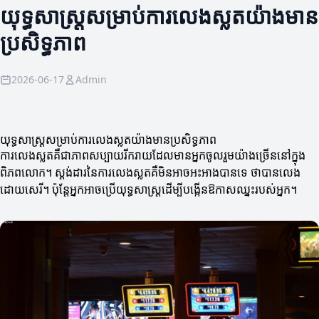
យុទ្ធសាស្ត្រសម្រាប់ការលេងស្លតយ៉ាងមាន
ប្រសិទ្ធភាព
2026-06-17
Admin
យុទ្ធសាស្ត្រសម្រាប់ការលេងស្លតយ៉ាងមានប្រសិទ្ធភាព
ការលេងស្លតគឺជាភាពសប្បាយរីករាយដែលមានអ្នកចូលរួមយ៉ាងច្រើននៅក្នុង
ពិភពលោក។ ស្តង់ដារនៃការលេងស្លតគឺមិនអាចអះអាងបានទេ ថាបានលេង
ដោយសេរី។ ប៉ុន្តែអ្នកអាចប្រើយុទ្ធសាស្ត្រដើម្បីបង្កើនឱកាសឈ្នះរបស់អ្នក។