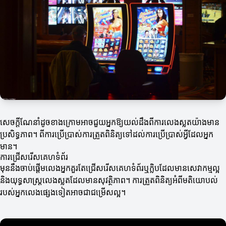
សេចក្តីណែនាំដូចខាងក្រោមអាចជួយអ្នកឱ្យយល់ដឹងពីការលេងស្លតយ៉ាងមាន
ប្រសិទ្ធភាព។ ពីការប្រើប្រាស់ការត្រួតពិនិត្យទៅដល់ការប្រើប្រាស់អ្វីដែលអ្នក
មាន។
ការជ្រើសរើសគេហទំព័រ
មុននឹងចាប់ផ្តើមលេងអ្នកគួរតែជ្រើសរើសគេហទំព័រឬក្លិបដែលមានសេវាកម្មល្អ
និងយុទ្ធសាស្ត្រលេងស្លតដែលមានសុវត្ថិភាព។ ការត្រួតពិនិត្យអំពីមតិយោបល់
របស់អ្នកលេងផ្សេងទៀតអាចជាជម្រើសល្អ។