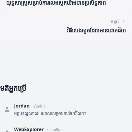
យុទ្ធសាស្ត្រសម្រាប់ការលេងស្លតយ៉ាងមានប្រសិទ្ធភាព
បន្ទាប់
វិធីលេងស្លតដែលមានជោគជ័យ
មតិអ្នកប្រើ
Jordan
ម្សិលមិញ
អត្ថបទល្អណាស់! អរគុណសម្រាប់ការចែករំលែក។
WebExplorer
១០ នាទីមុន