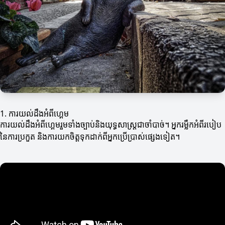
1. ការយល់ដឹងអំពីហ្គេម
ការយល់ដឹងអំពីហ្គេមរួមទាំងច្បាប់និងយុទ្ធសាស្ត្រជាចាំបាច់។ អ្នករម្លឹកអំពីរបៀប
នៃការប្រកួត និងការយកចិត្តទុកដាក់ពីអ្នកប្រើប្រាស់ផ្សេងទៀត។