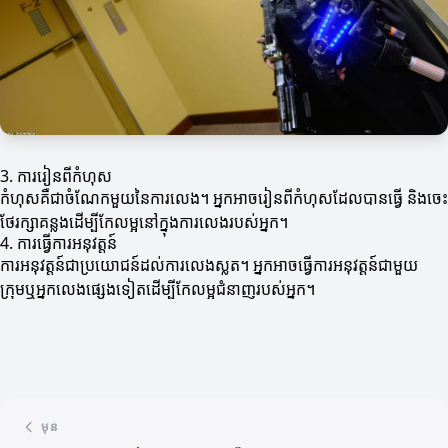
3. ការរៀនពីកំហុស
កំហុសគឺជាចំណែកមួយនៃការលេង។ អ្នកអាចរៀនពីកំហុសដែលបានធ្វើ និងចេះ
ថែរក្សាគន្លងដើម្បីកែលម្អនៅក្នុងការលេងរបស់អ្នក។
4. ការធ្វើការអនុវត្តន៍
ការអនុវត្តន៍ជាប្រយោជន៍ដល់ការលេងស្លត។ អ្នកអាចធ្វើការអនុវត្តន៍ជាមួយ
ក្រុមឬអ្នកលេងផ្សេងទៀតដើម្បីកែលម្អជំនាញរបស់អ្នក។
មុន