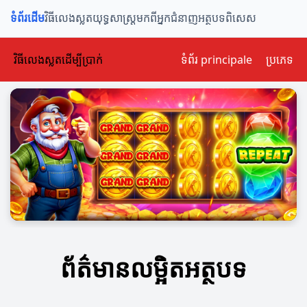
ទំព័រដើម
វិធីលេងស្លត
យុទ្ធសាស្ត្រ
មកពីអ្នកជំនាញ
អត្ថបទពិសេស
វិធីលេងស្លតដើម្បីប្រាក់
ទំព័រ principale
ប្រភេទ
ព័ត៌មានលម្អិតអត្ថបទ