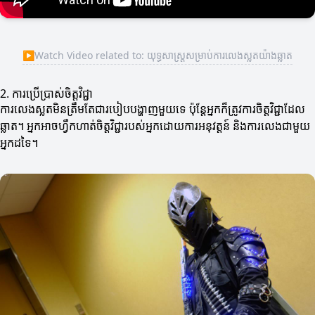
▶
Watch Video related to: យុទ្ធសាស្ត្រសម្រាប់ការលេងស្លតយ៉ាងឆ្លាត
2. ការប្រើប្រាស់ចិត្តវិជ្ជា
ការលេងស្លតមិនត្រឹមតែជារបៀបបង្ហាញមួយទេ ប៉ុន្តែអ្នកក៏ត្រូវការចិត្តវិជ្ជាដែល
ឆ្លាត។ អ្នកអាចហ្វឹកហាត់ចិត្តវិជ្ជារបស់អ្នកដោយការអនុវត្តន៍ និងការលេងជាមួយ
អ្នកដទៃ។