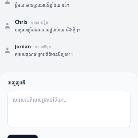
ខ្លឹមសារមានប្រយោជន៍ខ្លាំងណាស់។
Chris
មុននេះបន្តិច
អរគុណច្រើនដែលបានផ្តល់ចំណេះដឹងថ្មីៗ។
Jordan
១០ នាទីមុន
សូមអរគុណសម្រាប់ព័ត៌មានដ៏ល្អនេះ។
បញ្ចេញមតិ