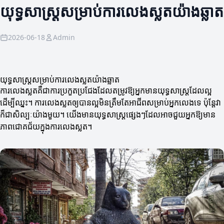
យុទ្ធសាស្ត្រសម្រាប់ការលេងស្លតយ៉ាងឆ្លាត
2026-06-18
Admin
យុទ្ធសាស្ត្រសម្រាប់ការលេងស្លតយ៉ាងឆ្លាត
ការលេងស្លតគឺជាការប្រកួតប្រជែងដែលតម្រូវឱ្យអ្នកមានយុទ្ធសាស្ត្រដែលល្អ
ដើម្បីឈ្នះ។ ការលេងស្លតឲ្យបានល្អមិនត្រឹមតែអាជីពសម្រាប់អ្នកលេងទេ ប៉ុន្តែវា
ក៏ជាសិល្បៈយ៉ាងមួយ។ យើងមានយុទ្ធសាស្ត្រផ្សេងៗដែលអាចជួយអ្នកឱ្យមាន
ភាពជោគជ័យក្នុងការលេងស្លត។