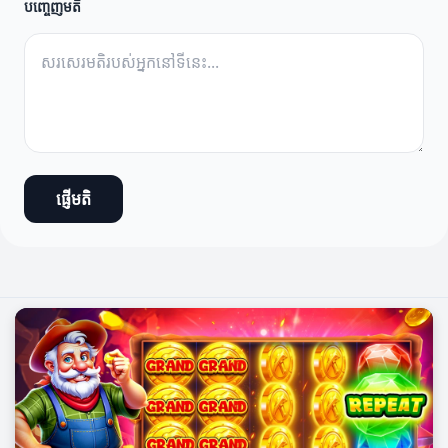
បញ្ចេញមតិ
ផ្ញើមតិ