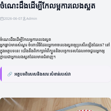
ចំណេះដឹងដើម្បីកែលម្អការលេងស្លត
2026-06-07
Admin
ចំណេះដឹងដើម្បីកែលម្អការលេងស្លត
អ្នកធ្លាប់មានសំណួរ ចំពោះវិធីដែលអ្នកអាចលេងស្លតឲ្យប្រសើរឡើងដែរទេ? នៅ
ក្នុងអត្ថបទនេះ យើងនឹងពិភាក្សាអំពីក្បួននិងបច្ចេកទេសដែលអាចជួយអ្នកឲ្យ
ក្លាយជាអ្នកលេងស្លតដែលមានជំនាញ។
🔗
អត្ថបទពិសេសនិងសារៈសំខាន់របស់វា