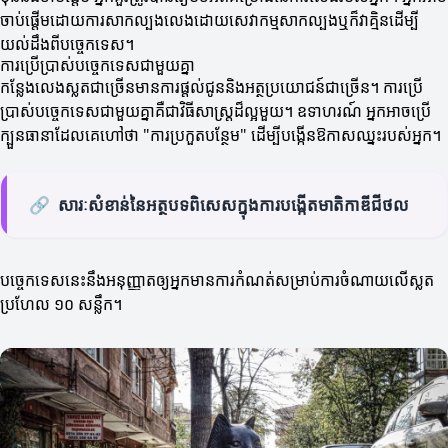
ចាប់ផ្តើមដោយការសាកល្បងលេងដោយសេវាកម្មសាកល្បងឬក៏វាគ្មិនដើម្បី
យល់ដឹងពីបច្ចេកទេស។
ការប្រើប្រាស់បច្ចេកទេសជាមួយគ្នា
កន្លែងលេងស្លតជាច្រើនមានការផ្តល់ជូននិងអត្ថប្រយោជន៍ជាច្រើន។ ការប្រើ
ប្រាស់បច្ចេកទេសជាមួយគ្នាគឺជាវិធីសាស្រ្តដ៏ល្អមួយ។ ឧទាហរណ៍ អ្នកអាចប្រើ
ក្បួនធានាដែលគេហៅថា "ការប្រកួតបន្ថែម" ដើម្បីបង្កើនឱកាសឈ្នះរបស់អ្នក។
🔗
សារៈសំខាន់នៃអត្ថបទពិសេសក្នុងការបង្កើតមាតិកាឌីជីថល
បច្ចេកទេសនេះនឹងអនុញ្ញាតឲ្យអ្នកមានការកំណត់សម្រាប់ការចំណាយលើស្លត
ប្រហែល ១០ សន្លឹក។