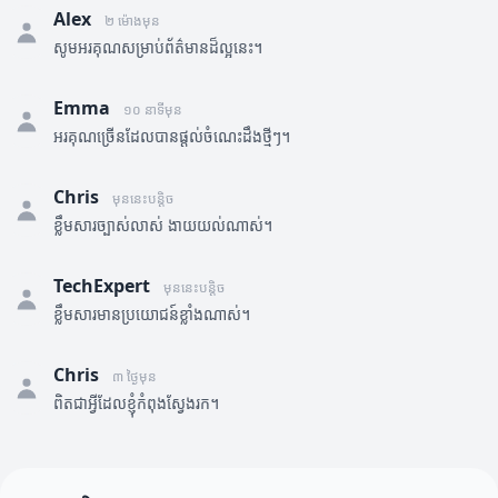
Alex
២ ម៉ោងមុន
សូមអរគុណសម្រាប់ព័ត៌មានដ៏ល្អនេះ។
Emma
១០ នាទីមុន
អរគុណច្រើនដែលបានផ្តល់ចំណេះដឹងថ្មីៗ។
Chris
មុននេះបន្តិច
ខ្លឹមសារច្បាស់លាស់ ងាយយល់ណាស់។
TechExpert
មុននេះបន្តិច
ខ្លឹមសារមានប្រយោជន៍ខ្លាំងណាស់។
Chris
៣ ថ្ងៃមុន
ពិតជាអ្វីដែលខ្ញុំកំពុងស្វែងរក។