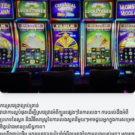
ការស្រាវជ្រាវគ្រប់គ្រាន់
វាជាការល្អបំផុតដើម្បីស្រាវជ្រាវអំពីក្បួនផ្សេងៗនៃការលេង។ ការយល់ដឹងអំពី
ប្រភេទនៃស្លត និងវិធីសាស្រ្តនៃការលេងស្លតនីមួយៗអាចជួយអ្នកក្នុងការសម្រេច
ចិត្តយ៉ាងមានប្រសិទ្ធភាព។
មុននឹងចាប់ផ្តើម អ្នកគួរត្រូវបានរៀបចំអំពីគម្រោងនៃការលេងរបស់អ្នក។ អ្នកអាច