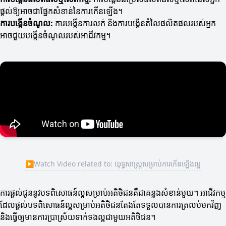
ផ្តល់ឱ្យអាចជាផ្នែកសំខាន់នៃការកើនឡើង។
ការបង្កើនចំណូល:
ការបង្កើនការលក់ និងការបង្កើនតំលៃផលិតផលរបស់អ្នក
អាចជួយបង្កើនចំណូលរបស់អាជីវកម្ម។
▶
Watch Video related to: យុទ្ធសាស្ត្រសម្រាប់ការកើនឡើងល្អ
ការផ្តល់ជូននូវបទពិសោធន៍ល្អសម្រាប់អតិថិជនគឺជាគន្លងសំខាន់មួយ។ អាជីវកម្ម
ដែលផ្តល់បទពិសោធន៍ល្អសម្រាប់អតិថិជនតែងតែទទួលបានការត្រលប់មកវិញ
និងធ្វើឲ្យមានការប្រាស្រ័យទាក់ទងល្អជាមួយអតិថិជន។