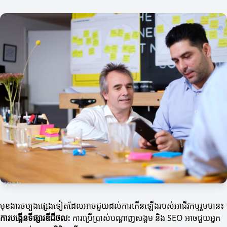
មុខងារចម្បងផ្សេងទៀតដែលអាចជួយដល់ការកើនឡើងរបស់អាជីវកម្មរួមមាន៖
ការបង្កើនទីផ្សារឌីជីថល:
ការប្រើប្រាស់បណ្តាញសង្គម និង SEO អាចជួយអ្នក