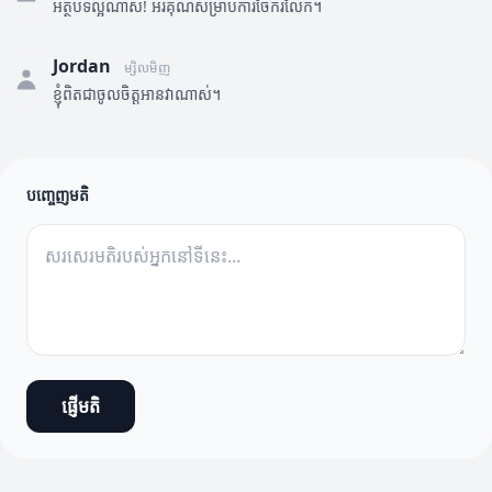
អត្ថបទល្អណាស់! អរគុណសម្រាប់ការចែករំលែក។
Jordan
ម្សិលមិញ
ខ្ញុំពិតជាចូលចិត្តអានវាណាស់។
បញ្ចេញមតិ
ផ្ញើមតិ