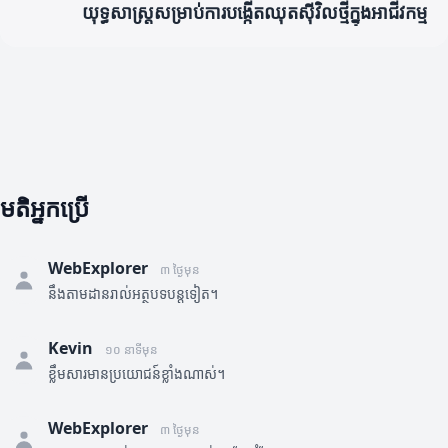
យុទ្ធសាស្ត្រសម្រាប់ការបង្កើតឈុតស៊ីវិលថ្មីក្នុងអាជីវកម្ម
មតិអ្នកប្រើ
WebExplorer
៣ ថ្ងៃមុន
នឹងតាមដានរាល់អត្ថបទបន្តទៀត។
Kevin
១០ នាទីមុន
ខ្លឹមសារមានប្រយោជន៍ខ្លាំងណាស់។
WebExplorer
៣ ថ្ងៃមុន