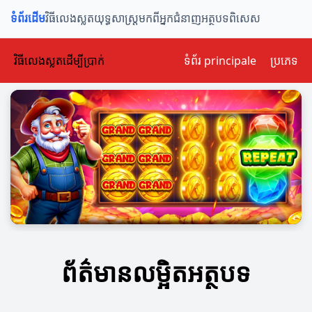
ទំព័រដើម
វិធីលេងស្លត
យុទ្ធសាស្ត្រ
មកពីអ្នកជំនាញ
អត្ថបទពិសេស
វិធីលេងស្លតដើម្បីប្រាក់
ទំព័រ principale
ប្រភេទ
ព័ត៌មានលម្អិតអត្ថបទ