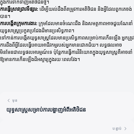
ក្នុងការទាក់ទាញអតិថិជនថ្មី។
ការធ្វើស្រាវជ្រាវទីផ្សារ:
ដើម្បីយល់ដឹងពីតម្រូវការអតិថិជន និងអ្វីដែលពួកគេចង់
បាន។
ការបង្កើតក្រុមការងារ:
ក្រុមដែលមានចំណេះដឹង និងសមត្ថភាពអាចជួយណែនាំ
យុទ្ធសាស្ត្រប្រកួតប្រជែងដ៏មានប្រសិទ្ធភាព។
ទៅកាន់ការបង្កើតយុទ្ធសាស្ត្រដែលមានប្រសិទ្ធភាពសម្រាប់ការកើនឡើង អ្នកត្រូវ
ការដឹងពីអ្វីដែលធ្វើអោយអាជីវកម្មរបស់អ្នកមានជោគជ័យ។ លទ្ធផលអាច
មិនមែនជាលទ្ធផលអារម្មណ៍ទេ ប៉ុន្តែការធ្វើការវិនិយោគក្នុងយុទ្ធសាស្ត្រគឺអាចនាំ
ឱ្យមានការកើនឡើងដ៏អស្ចារ្យក្នុងរយៈពេលវែង។
មុន
យុទ្ធសាស្ត្រសម្រាប់ការបង្ហាញអំពីអតិថិជន
បន្ទាប់