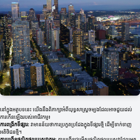
នៅក្នុងអត្ថបទនេះ យើងនឹងពិភាក្សាអំពីយុទ្ធសាស្ត្រចម្បងដែលអាចជួយដល់
ការកើនឡើងរបស់អាជីវកម្ម៖
ការពង្រីកទីផ្សារ:
វាមានន័យថាការប្រកួតប្រជែងក្នុងទីផ្សារថ្មី ដើម្បីទាក់ទាញ
អតិថិជនថ្មី។
ការបង្កើនផលិតផលឬសេវាកម្ម:
ការបង្កើនជម្រើសផលិតផលឬសេវាដែលអ្នក