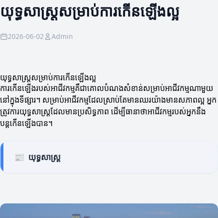
យុទ្ធសាស្ត្រសម្រាប់ការកើនឡើងល្អ
2026-06-02
Admin
យុទ្ធសាស្ត្រសម្រាប់ការកើនឡើងល្អ
ការកើនឡើងរបស់អាជីវកម្មគឺជាគោលបំណងសំខាន់សម្រាប់អាជីវកម្មណាមួយ
នៅក្នុងទីផ្សារ។ សម្រាប់អាជីវកម្មដែលស្រាប់តែមានឈរយ៉ាងមានសភាពល្អ អ្នក
ត្រូវការយុទ្ធសាស្ត្រដែលមានប្រសិទ្ធភាព ដើម្បីធានាថាអាជីវកម្មរបស់អ្នកនឹង
បន្តកើនឡើងបាន។
📰
យុទ្ធសាស្ត្រ