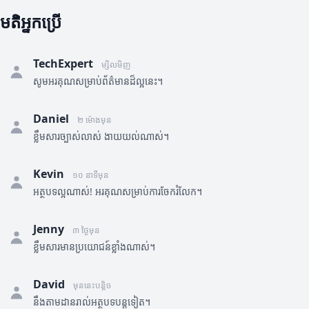
មតិអ្នកប្រើ
TechExpert
ម្សិលមិញ
សូមអរគុណសម្រាប់ព័ត៌មានដ៏ល្អនេះ។
Daniel
២ ម៉ោងមុន
ខ្លឹមសារច្បាស់លាស់ ងាយយល់ណាស់។
Kevin
១០ នាទីមុន
អត្ថបទល្អណាស់! អរគុណសម្រាប់ការចែករំលែក។
Jenny
៣ ថ្ងៃមុន
ខ្លឹមសារមានប្រយោជន៍ខ្លាំងណាស់។
David
មុននេះបន្តិច
នឹងតាមដានរាល់អត្ថបទបន្តទៀត។