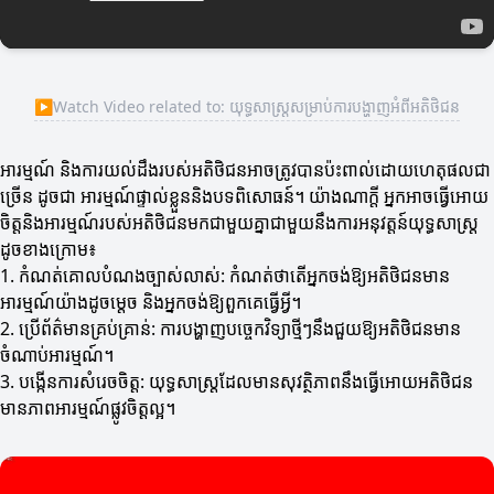
▶
Watch Video related to: យុទ្ធសាស្ត្រសម្រាប់ការបង្ហាញអំពីអតិថិជន
អារម្មណ៍ និងការយល់ដឹងរបស់អតិថិជនអាចត្រូវបានប៉ះពាល់ដោយហេតុផលជា
ច្រើន ដូចជា អារម្មណ៍ផ្ទាល់ខ្លួននិងបទពិសោធន៍។ យ៉ាងណាក្តី អ្នកអាចធ្វើអោយ
ចិត្តនិងអារម្មណ៍របស់អតិថិជនមកជាមួយគ្នាជាមួយនឹងការអនុវត្តន៍យុទ្ធសាស្ត្រ
ដូចខាងក្រោម៖
1. កំណត់គោលបំណងច្បាស់លាស់: កំណត់ថាតើអ្នកចង់ឱ្យអតិថិជនមាន
អារម្មណ៍យ៉ាងដូចម្តេច និងអ្នកចង់ឱ្យពួកគេធ្វើអ្វី។
2. ប្រើព័ត៌មានគ្រប់គ្រាន់: ការបង្ហាញបច្ចេកវិទ្យាថ្មីៗនឹងជួយឱ្យអតិថិជនមាន
ចំណាប់អារម្មណ៍។
3. បង្កើនការសំរេចចិត្ត: យុទ្ធសាស្ត្រដែលមានសុវត្ថិភាពនឹងធ្វើអោយអតិថិជន
មានភាពអារម្មណ៍ផ្លូវចិត្តល្អ។