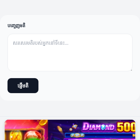
បញ្ចេញមតិ
ផ្ញើមតិ