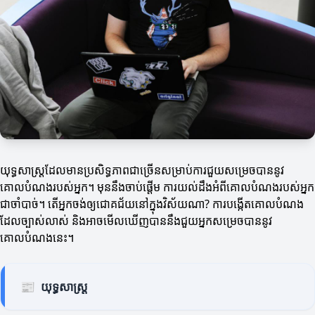
យុទ្ធសាស្ត្រដែលមានប្រសិទ្ធភាពជាច្រើនសម្រាប់ការជួយសម្រេចបាននូវ
គោលបំណងរបស់អ្នក។ មុននឹងចាប់ផ្តើម ការយល់ដឹងអំពីគោលបំណងរបស់អ្នក
ជាចាំបាច់។ តើអ្នកចង់ឲ្យជោគជ័យនៅក្នុងវិស័យណា? ការបង្កើតគោលបំណង
ដែលច្បាស់លាស់ និងអាចមើលឃើញបាននឹងជួយអ្នកសម្រេចបាននូវ
គោលបំណងនេះ។
📰
យុទ្ធសាស្ត្រ