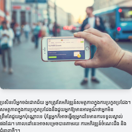
ប្រសិនបើអ្នកចង់ជោគជ័យ អ្នកត្រូវតែអភិវឌ្ឍន៍សមត្ថភាពក្នុងការប្រកួតប្រជែង។
សមត្ថភាពក្នុងការប្រកួតប្រជែងនឹងជួយអ្នកឱ្យមានអារម្មណ៍ថាអ្នកមិន
ត្រឹមតែជួយអ្នកប៉ុណ្ណោះទេ ប៉ុន្តែអ្នកក៏អាចធ្វើឲ្យអ្នកដទៃមានការទទួលស្គាល់
ផងដែរ។ គោលដៅនេះអាចសម្រេចបានតាមរយៈការអភិវឌ្ឍន៍ចំណេះដឹង និង
ជំនាញថ្មីៗ។