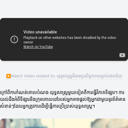
▶
Watch Video related to: យុទ្ធសាស្ត្រដ៏មានប្រសិទ្ធភាពសម្រាប់ជោគជ័យ
ក្រៅពីការកំណត់គោលបំណង យុទ្ធសាស្ត្រមួយទៀតគឺការធ្វើវិភាគទីផ្សារ។ ការ
យល់ដឹងអំពីទីផ្សារនិងក្រុមគោលដៅរបស់អ្នកអាចផ្តល់ឱ្យអ្នកជាមួយនូវព័ត៌មាន
សំខាន់ៗដែលអ្នកត្រូវការដើម្បីធ្វើការប្រើប្រាស់យុទ្ធសាស្ត្រ។