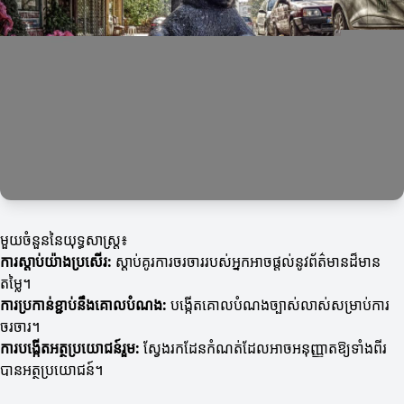
មួយចំនួននៃយុទ្ធសាស្ត្រ៖
ការស្តាប់យ៉ាងប្រសើរ:
ស្តាប់គូរការចរចាររបស់អ្នកអាចផ្តល់នូវព័ត៌មានដ៏មាន
តម្លៃ។
ការប្រកាន់ខ្ជាប់នឹងគោលបំណង:
បង្កើតគោលបំណងច្បាស់លាស់សម្រាប់ការ
ចរចារ។
ការបង្កើតអត្ថប្រយោជន៍រួម:
ស្វែងរកដែនកំណត់ដែលអាចអនុញ្ញាតឱ្យទាំងពីរ
បានអត្ថប្រយោជន៍។