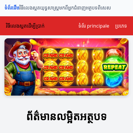
ទំព័រដើម
វិធីលេងស្លត
យុទ្ធសាស្ត្រ
មកពីអ្នកជំនាញ
អត្ថបទពិសេស
វិធីលេងស្លតដើម្បីប្រាក់
ទំព័រ principale
ប្រភេទ
ព័ត៌មានលម្អិតអត្ថបទ