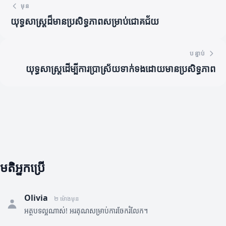
មុន
យុទ្ធសាស្ត្រដ៏មានប្រសិទ្ធភាពសម្រាប់ជោគជ័យ
បន្ទាប់
យុទ្ធសាស្ត្រដើម្បីការប្រាស្រ័យទាក់ទងដោយមានប្រសិទ្ធភាព
មតិអ្នកប្រើ
Olivia
២ ម៉ោងមុន
អត្ថបទល្អណាស់! អរគុណសម្រាប់ការចែករំលែក។