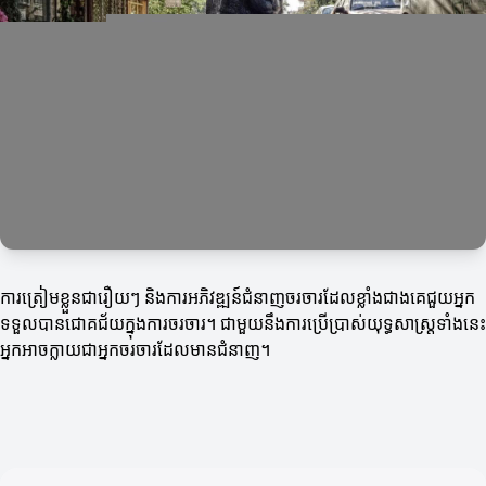
ការត្រៀមខ្លួនជារឿយៗ និងការអភិវឌ្ឍន៍ជំនាញចរចារដែលខ្លាំងជាងគេជួយអ្នក
ទទួលបានជោគជ័យក្នុងការចរចារ។ ជាមួយនឹងការប្រើប្រាស់យុទ្ធសាស្ត្រទាំងនេះ
អ្នកអាចក្លាយជាអ្នកចរចារដែលមានជំនាញ។