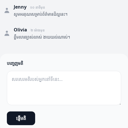
Jenny
១០ នាទីមុន
សូមអរគុណសម្រាប់ព័ត៌មានដ៏ល្អនេះ។
Olivia
២ ម៉ោងមុន
ខ្លឹមសារច្បាស់លាស់ ងាយយល់ណាស់។
បញ្ចេញមតិ
ផ្ញើមតិ