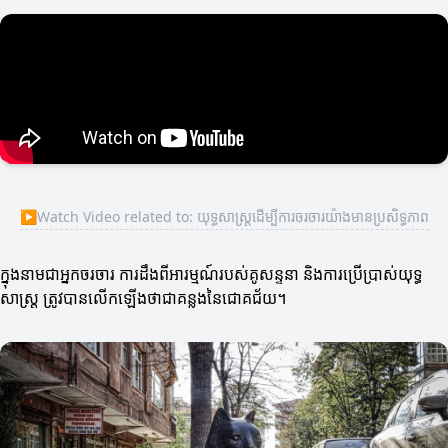
▶
Watch Video related to: យុទ្ធសាស្ត្រដើម្បីការចរចារយ៉ាងមានប្រសិទ្ធភាព
ក្នុងនាមជាអ្នកចរចារ ការដឹងពីអារម្មណ៍របស់គូសន្ទនា និងការប្រើប្រាស់យុទ្ធ
សាស្ត្រ ត្រូវបានលើកឡើងថាជាគន្លងនៃជោគជ័យ។