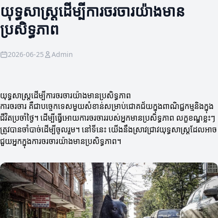
យុទ្ធសាស្ត្រដើម្បីការចរចារយ៉ាងមាន
ប្រសិទ្ធភាព
2026-06-25
Admin
យុទ្ធសាស្ត្រដើម្បីការចរចារយ៉ាងមានប្រសិទ្ធភាព
ការចរចារ គឺជាបច្ចេកទេសមួយសំខាន់សម្រាប់ជោគជ័យក្នុងពាណិជ្ជកម្មនិងក្នុង
ជីវិតប្រចាំថ្ងៃ។ ដើម្បីធ្វើអោយការចរចាររបស់អ្នកមានប្រសិទ្ធភាព លក្ខខណ្ឌខ្លះៗ
ត្រូវបានចាំបាច់ដើម្បីចូលរួម។ នៅទីនេះ យើងនឹងស្រាវជ្រាវយុទ្ធសាស្ត្រដែលអាច
ជួយអ្នកក្នុងការចរចារយ៉ាងមានប្រសិទ្ធភាព។