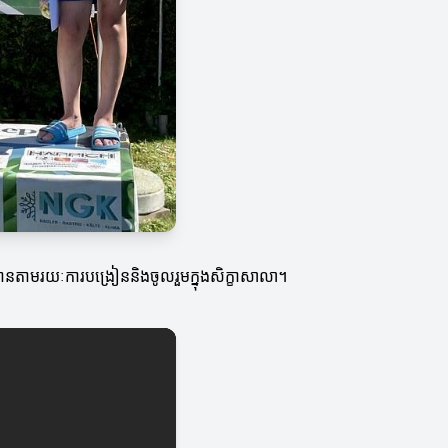
ើបានតាមរយៈការបង្រៀននិងចូលរួមក្នុងសិក្ខាសាលា។