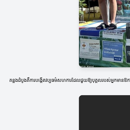
គន្លងដំបូងគឺការបង្កើតវប្បធម៌សហការដែលជួយឱ្យបុគ្គលរបស់អ្នកមានឱកា