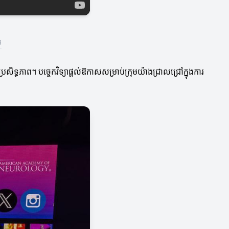
ម
សិទ្ធភាព។ បច្ចេកវិទ្យាផ្តល់ឱកាសសម្រាប់ក្រុមយ៉ាងជ្រាលជ្រៅក្នុងការ