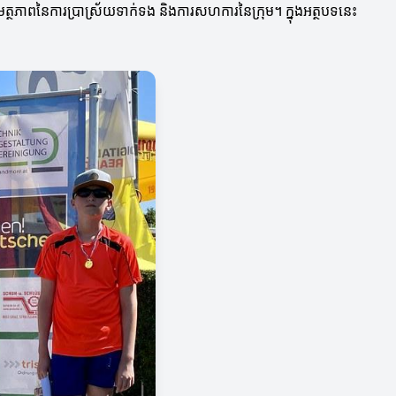
មត្ថភាពនៃការប្រាស្រ័យទាក់ទង និងការសហការនៃក្រុម។ ក្នុងអត្ថបទនេះ