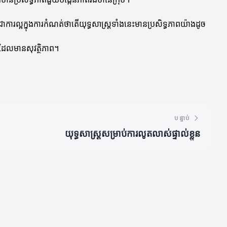
ាការល្អក្នុងការកំណត់ថាតើយុទ្ធសាស្ត្រទាំងនេះមានប្រសិទ្ធភាពយ៉ាងដូច
ពដែលមានសុវត្ថិភាព។
បន្ទាប់
យុទ្ធសាស្ត្រសម្រាប់ការលូតលាស់ផ្ទាល់ខ្លួន