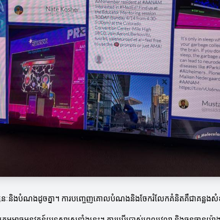
សនៈនិងបំណងដូចគ្នា។ ការបញ្ចេញគោលបំណងនិងចែករំលែកគំនិតគឺជាគន្លងសំខាន
ាចអនុវត្តន៍យុទ្ធសាស្ត្រទាំងនេះ។ ការប្រើប្រាស់ពេលវេលា និងធនធានយ៉ាងម