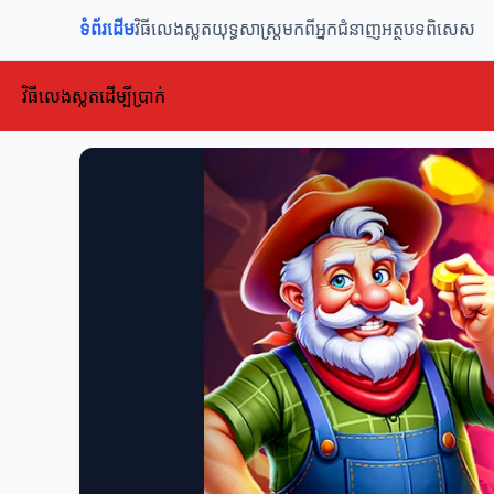
ទំព័រដើម
វិធីលេងស្លត
យុទ្ធសាស្ត្រ
មកពីអ្នកជំនាញ
អត្ថបទពិសេស
វិធីលេងស្លតដើម្បីប្រាក់