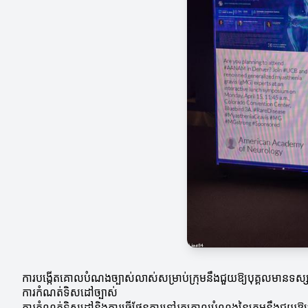
ការបង្កើតគោលបំណងច្បាស់លាស់សម្រាប់ក្រុមនឹងជួយឱ្យបុគ្គលមានទស្
ការកំណត់ទិសដៅច្បាស់
ការកំណត់ទិសដៅនិងការធ្វើផែនការទៅរកគោលបំណងនៃក្រុមនឹងជួយឱ្យក្រុមអ