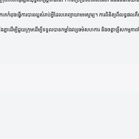
ំពុងធ្វើការបានល្អសំរាប់អ្វីដែលគេព្យាយាមអស្ចារ្យ។ ការពិនិត្យពីលទ្ធផលគឺជ
ងគ្នាដើម្បីជួយក្រុមដើម្បីទទួលបានកម្លាំងវប្បធម៌សហការ និងចត្តាឡីសកម្មភា