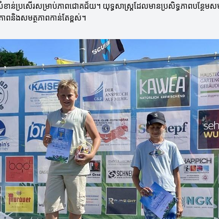
ែលសំខាន់ប្រសើរសម្រាប់ភាពជោគជ័យ។ យុទ្ធសាស្ត្រដែលមានប្រសិទ្ធភាពបន្ថែមស
្ធភាពនិងសមត្ថភាពកាន់តែខ្ពស់។