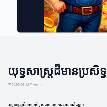
យុទ្ធសាស្ត្រដ៏មានប្រស
2026-06-12
Admin
យុទ្ធសាស្ត្រដ៏មានប្រសិទ្ធភាពសម្រាប់ការសហការនៃក្រុម