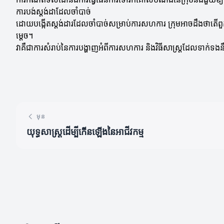
ការបង់ស្តង់ដាដែលចាំបាច់
ដោយបង្កើតស្តង់ដារដែលចាំបាច់សម្រាប់ការសហការ ក្រុមអាចដឹងថាតើពួកគេក
ម្តេច។
វាគឺជាការសំរាប់នៃការបង្ហាញអំពីការសហការ និងវិធីសាស្ត្រដែលទាក់ទងនឹ
មុន
យុទ្ធសាស្ត្រ​ដើម្បី​កើនឡើង​នៃ​អាជីវកម្ម