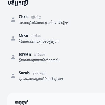
មតិអ្នកប្រើ
Chris
ម្សិលមិញ
អរគុណច្រើនដែលបានផ្តល់ចំណេះដឹងថ្មីៗ។
Mike
ម្សិលមិញ
នឹងតាមដានរាល់អត្ថបទបន្តទៀត។
Jordan
២ ម៉ោងមុន
ខ្លឹមសារមានប្រយោជន៍ខ្លាំងណាស់។
Sarah
មុននេះបន្តិច
សូមអរគុណសម្រាប់ព័ត៌មានដ៏ល្អនេះ។
បញ្ចេញមតិ