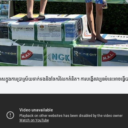
សក្នុងការប្រាស្រ័យទាក់ទងនិងចែករំលែកគំនិត។ ការបង្កើតវប្បធម៌នេះអាចធ្វ