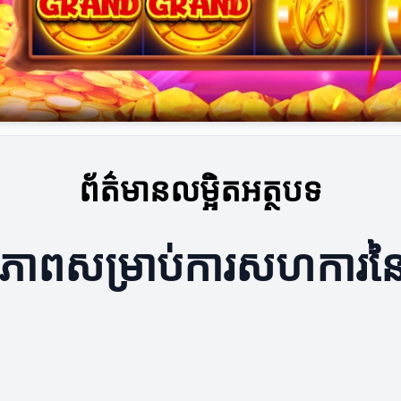
ព័ត៌មានលម្អិតអត្ថបទ
ិទ្ធភាពសម្រាប់ការសហការនៃ