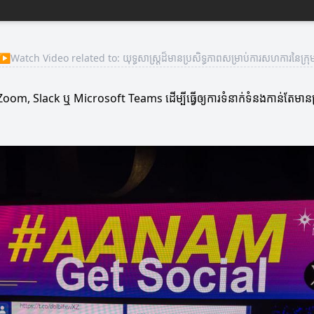
▶
Watch Video related to: យុទ្ធសាស្ត្រដ៏មានប្រសិទ្ធភាពសម្រាប់ការសហការនៃក្រុ
ជា Zoom, Slack ឬ Microsoft Teams ដើម្បីធ្វើឲ្យការទំនាក់ទំនងកាន់តែមានប្រ