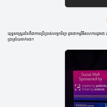
យុទ្ធសាស្ត្រដទៃគឺជាការប្រើប្រាស់បច្ចេកវិទ្យា ដូចជាកម្មវិធីសហការដូច
ប្រាស្រ័យទាក់ទង។