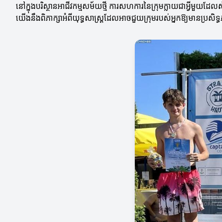
នៅក្នុងបរិស្ថានអាជីវកម្មសម័យថ្មី ការសហការនៃក្រុមក្លាយជាអ្វីមួយដ
យើងនឹងពិភាក្សាអំពីយុទ្ធសាស្ត្រដែលអាចជួយក្រុមរបស់អ្នកឱ្យមានប្រសិទ