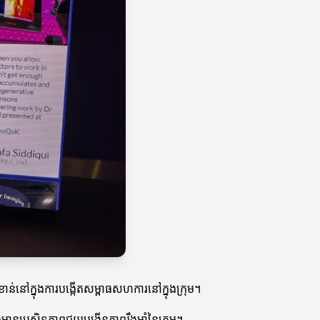
់នៅក្នុងការបង្កើតសម្ពាធសហការនៅក្នុងក្រុម។
ានប្រសិទ្ធភាពជួយបង្កើនភាពរឹងមាំនៃក្រុម។