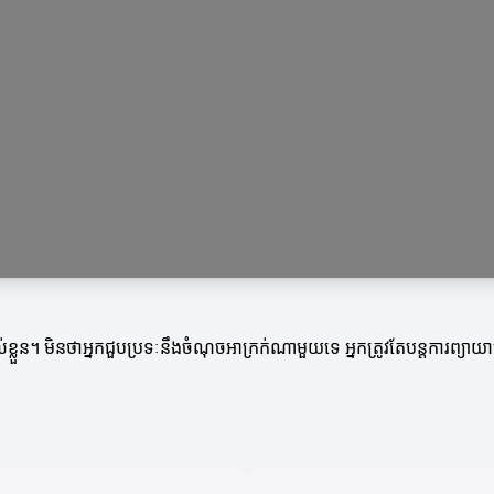
លួន។ មិនថាអ្នកជួបប្រទៈនឹងចំណុចអាក្រក់ណាមួយទេ អ្នកត្រូវតែបន្តការព្យាយ