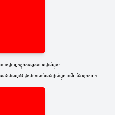
ដែលអាចជួយអ្នកក្នុងការលូតលាស់ផ្ទាល់ខ្លួន។
បំណងជាពហុមิติ ដូចជាគោលបំណងផ្ទាល់ខ្លួន អាជីព និងសុខភាព។