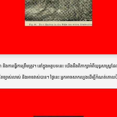
៍ និងការធ្វើការត្រឹមត្រូវ។ នៅក្នុងអត្ថបទនេះ យើងនឹងពិភាក្សាអំពីយុទ្ធសាស្ត្រ
ែច្បាស់លាស់ និងអាចវាស់បាន។ ថ្ងៃនេះ អ្នកអាចសាកល្បងដើម្បីកំណត់គោល