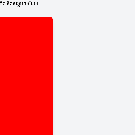
ងអាជីព និងសង្គមផងដែរ។