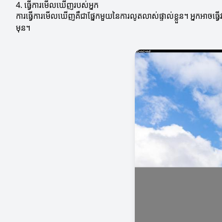
4. ធ្វើការមើលឃើញរបស់អ្នក
ការធ្វើការមើលឃើញគឺជាផ្នែកមួយនៃការលូតលាស់ផ្ទាល់ខ្លួន។ អ្នកអាចធ
មុន។