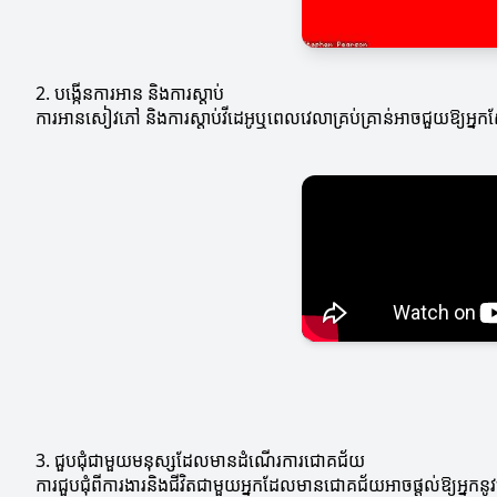
2. បង្កើនការអាន និងការស្តាប់
ការអានសៀវភៅ និងការស្តាប់វីដេអូឬពេលវេលាគ្រប់គ្រាន់អាចជួយឱ្យអ្ន
3. ជួបជុំជាមួយមនុស្សដែលមានដំណើរការជោគជ័យ
ការជួបជុំពីការងារនិងជីវិតជាមួយអ្នកដែលមានជោគជ័យអាចផ្តល់ឱ្យអ្នកនូវ