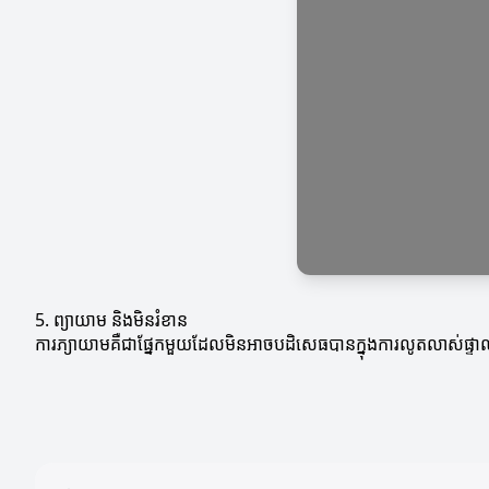
5. ព្យាយាម និងមិនរំខាន
ការភ្យាយាមគឺជាផ្នែកមួយដែលមិនអាចបដិសេធបានក្នុងការលូតលាស់ផ្ទាល់ខ្