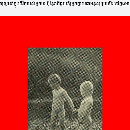
ត្រនៅក្នុងជីវិតរបស់អ្នកទេ ប៉ុន្តែវាក៏ជួយឱ្យអ្នកក្លាយជាមនុស្សប្រសើរនៅក្នុ