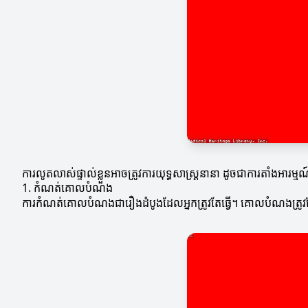
ការលូតលាស់ផ្ទាល់ខ្លួនអាចត្រូវការយុទ្ធសាស្ត្រនានា ដូចជាការតាំងអារម្មណ
1. កំណត់គោលបំណង
ការកំណត់គោលបំណងជារឿងដំបូងដែលអ្នកត្រូវតែធ្វើ។ គោលបំណងត្រូវត