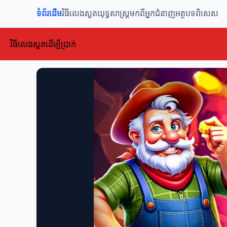
ទំព័រដើម
វិធីលេងស្លត
យុទ្ធសាស្ត្រ
មកពីអ្នកជំនាញ
អត្ថបទពិសេស
វិធីលេងស្លតដើម្បីប្រាក់