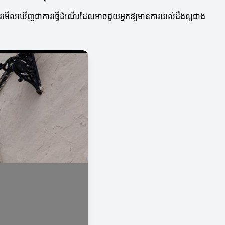
នក។ ការមើលឃើញជាការធ្វើដំណើរដែលអាចជួយអ្នកឱ្យមានការយល់ដឹងល្អជាង