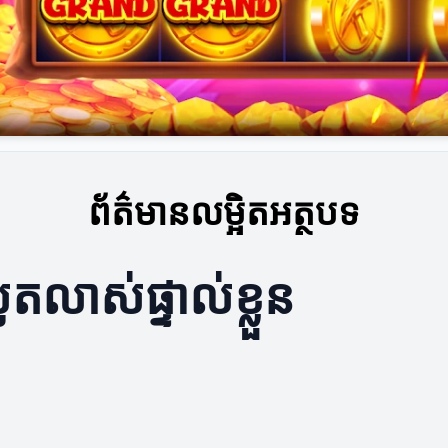
ព័ត៌មានលម្អិតអត្ថបទ
ូតលាស់ផ្ទាល់ខ្លួន