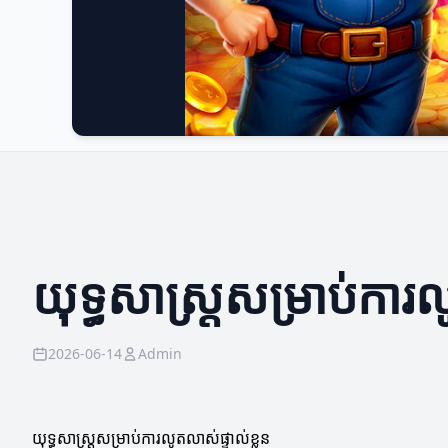
យុទ្ធសាស្ត្រសម្រាប់ការល
2026-06-14
Admin
យុទ្ធសាស្ត្រសម្រាប់ការលូតលាស់ផ្ទាល់ខ្លួន