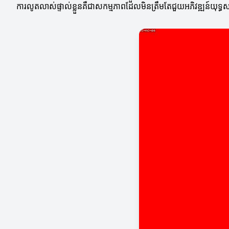
ការលូតលាស់ផ្ទាល់ខ្លួនគឺជាសកម្មភាពដែលមិនត្រឹមតែជួយអភិវឌ្ឍន៍យុទ្ធសាស្