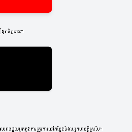
ទុកចិត្តបាន។
អាចជួយអ្នកក្នុងការត្រូវការនៅកន្លែងដែលអ្នកមានក្តីស្រមៃ។