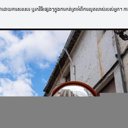
្វើវាដោយការសរសេរ ឬរកវិធីផ្សេងៗក្នុងការកត់ត្រាអំពីការលូតលាស់របស់អ្