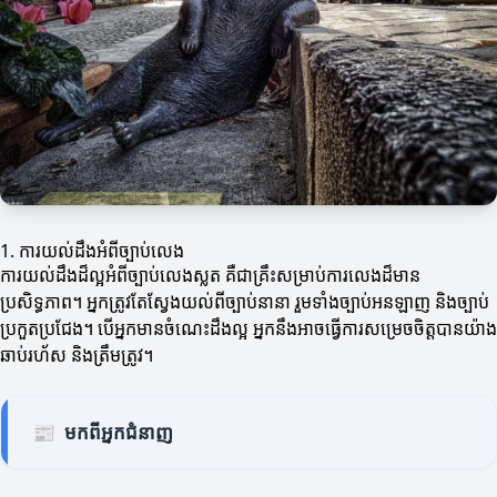
1. ការយល់ដឹងអំពីច្បាប់លេង
ការយល់ដឹងដ៏ល្អអំពីច្បាប់លេងស្លត គឺជាគ្រឹះសម្រាប់ការលេងដ៏មាន
ប្រសិទ្ធភាព។ អ្នកត្រូវតែស្វែងយល់ពីច្បាប់នានា រួមទាំងច្បាប់អនឡាញ និងច្បាប់
ប្រកួតប្រជែង។ បើអ្នកមានចំណេះដឹងល្អ អ្នកនឹងអាចធ្វើការសម្រេចចិត្តបានយ៉ាង
ឆាប់រហ័ស និងត្រឹមត្រូវ។
📰
មកពីអ្នកជំនាញ