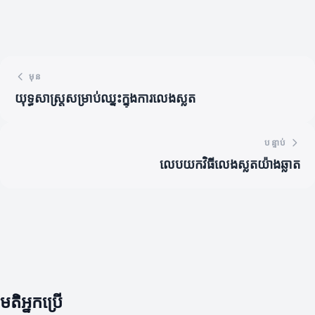
មុន
យុទ្ធសាស្ត្រសម្រាប់ឈ្នះក្នុងការលេងស្លត
បន្ទាប់
លេបយកវិធីលេងស្លតយ៉ាងឆ្លាត
មតិអ្នកប្រើ