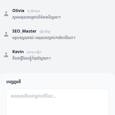
Olivia
២ ម៉ោងមុន
សូមអរគុណសម្រាប់ព័ត៌មានដ៏ល្អនេះ។
SEO_Master
ម្សិលមិញ
អត្ថបទល្អណាស់! អរគុណសម្រាប់ការចែករំលែក។
Kevin
មុននេះបន្តិច
ពិតជាអ្វីដែលខ្ញុំកំពុងស្វែងរក។
បញ្ចេញមតិ