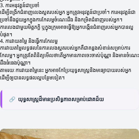
3. ការអនុវត្តន៍ជាប្រចាំ
ដើម្បីពង្រីកជំនាញលេងស្លតរបស់អ្នក អ្នកត្រូវអនុវត្តន៍ជាប្រចាំ។ ការអនុវត្តន៍ជា
ប្រចាំនឹងជួយអ្នកក្នុងការកែលម្អចំណេះដឹង និងកម្រិតជំនាញរបស់អ្នក។
ការលេងជាមួយមិត្តភក្តិ ឬក្នុងក្រុមអាចធ្វើឱ្យអ្នកបង្កើនជំនាញរបស់អ្នកបានល្អ
បំផុត។
4. ការវាយតម្លៃ និងធ្វើការកែលម្អ
ការវាយតម្លៃលទ្ធផលនៃការលេងស្លតរបស់អ្នកគឺជាគន្លងសំខាន់សម្រាប់ការ
កែលម្អ។ អ្នកត្រូវតែពិនិត្យមើលថាតើអ្នកមានភាពចេះចាស់ប៉ុណ្ណា និងមានចំណេះ
ដឹងធំធេងប៉ុណ្ណា។
តាមរយៈការវាយតម្លៃនេះ អ្នកអាចកែប្រែយុទ្ធសាស្ត្រនិងមធ្យោបាយរបស់អ្នក
ដើម្បីឲ្យបានលទ្ធផលល្អបន្ថែមទៀត។
🔗
យុទ្ធសាស្ត្រដ៏មានប្រសិទ្ធភាពសម្រាប់ជោគជ័យ