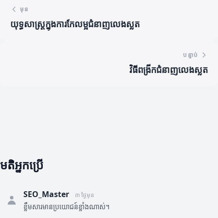
មុន
យុទ្ធសាស្ត្រក្នុងការកែលម្អជំនាញលេងស្លត
បន្ទាប់
វិធីពង្រីកជំនាញលេងស្លត
មតិអ្នកប្រើ
SEO_Master
៣ ថ្ងៃមុន
ខ្លឹមសារមានប្រយោជន៍ខ្លាំងណាស់។