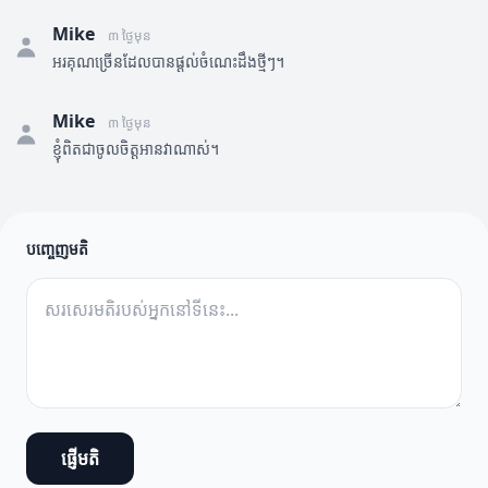
Mike
៣ ថ្ងៃមុន
អរគុណច្រើនដែលបានផ្តល់ចំណេះដឹងថ្មីៗ។
Mike
៣ ថ្ងៃមុន
ខ្ញុំពិតជាចូលចិត្តអានវាណាស់។
បញ្ចេញមតិ
ផ្ញើមតិ