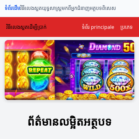
ទំព័រដើម
វិធីលេងស្លត
យុទ្ធសាស្ត្រ
មកពីអ្នកជំនាញ
អត្ថបទពិសេស
វិធីលេងស្លតដើម្បីប្រាក់
ទំព័រ principale
ប្រភេទ
ព័ត៌មានលម្អិតអត្ថបទ